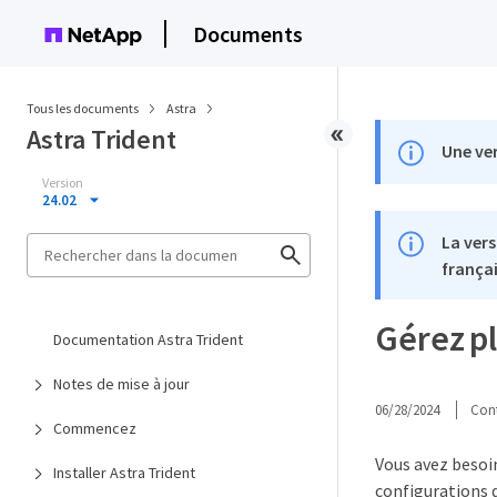
Documents
Tous les documents
Astra
Astra Trident
Une ver
Version
24.02
La vers
françai
Gérez pl
Documentation Astra Trident
Notes de mise à jour
06/28/2024
Cont
Commencez
Vous avez besoin
Installer Astra Trident
configurations 