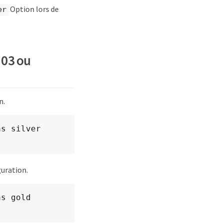
Option lors de
er
.03 ou
n.
s silver 
guration.
s gold 