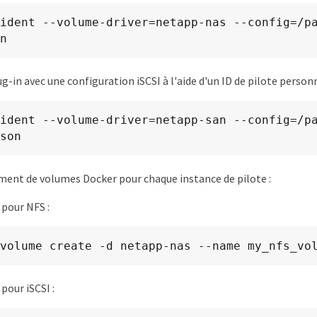
ident --volume-driver=netapp-nas --config=/p
n
g-in avec une configuration iSCSI à l'aide d'un ID de pilote personn
ident --volume-driver=netapp-san --config=/p
son
ent de volumes Docker pour chaque instance de pilote :
pour NFS :
volume create -d netapp-nas --name my_nfs_vo
pour iSCSI :