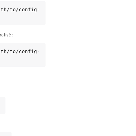
ath/to/config-
alisé :
ath/to/config-
l