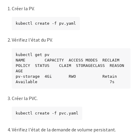
Créer la PV.
kubectl create -f pv.yaml
Vérifiez l'état du PV.
kubectl get pv

NAME        CAPACITY  ACCESS MODES  RECLAIM 
POLICY  STATUS    CLAIM  STORAGECLASS  REASON  
AGE

pv-storage  4Gi       RWO           Retain          
Available                              7s
Créer la PVC.
kubectl create -f pvc.yaml
Vérifiez l'état de la demande de volume persistant.