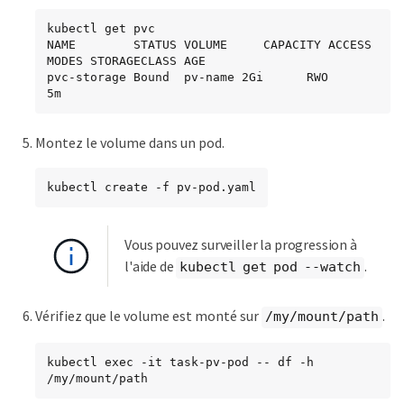
kubectl get pvc

NAME        STATUS VOLUME     CAPACITY ACCESS 
MODES STORAGECLASS AGE

pvc-storage Bound  pv-name 2Gi      RWO                       
5m
Montez le volume dans un pod.
kubectl create -f pv-pod.yaml
Vous pouvez surveiller la progression à
l'aide de
.
kubectl get pod --watch
Vérifiez que le volume est monté sur
.
/my/mount/path
kubectl exec -it task-pv-pod -- df -h 
/my/mount/path