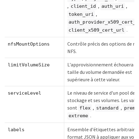
,
,
,
client_id
auth_uri
,
token_uri
auth_provider_x509_cert_u
.
client_x509_cert_url
Contrôle précis des options de 
nfsMountOptions
NFS.
L'approvisionnement échouera si 
limitVolumeSize
taille du volume demandée est
supérieure à cette valeur.
Le niveau de service d'un pool de
serviceLevel
stockage et ses volumes. Les vale
sont
,
,
flex
standard
premi
.
extreme
Ensemble d'étiquettes arbitraires
labels
format JSON à appliquer aux vol