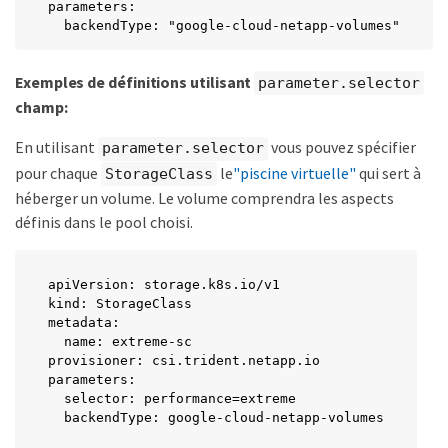
parameters:

  backendType: "google-cloud-netapp-volumes"
Exemples de définitions utilisant
parameter.selector
champ:
En utilisant
vous pouvez spécifier
parameter.selector
pour chaque
le
"piscine virtuelle"
qui sert à
StorageClass
héberger un volume. Le volume comprendra les aspects
définis dans le pool choisi.
apiVersion: storage.k8s.io/v1

kind: StorageClass

metadata:

  name: extreme-sc

provisioner: csi.trident.netapp.io

parameters:

  selector: performance=extreme

  backendType: google-cloud-netapp-volumes
