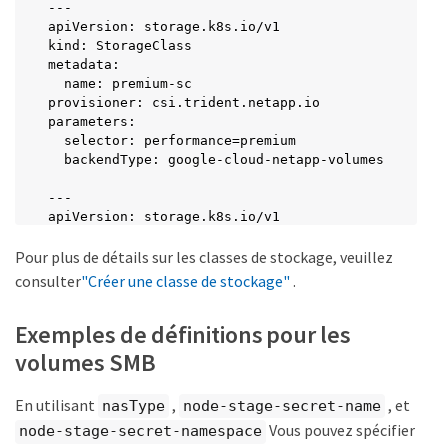
---

apiVersion: storage.k8s.io/v1

kind: StorageClass

metadata:

  name: premium-sc

provisioner: csi.trident.netapp.io

parameters:

  selector: performance=premium

  backendType: google-cloud-netapp-volumes

---

apiVersion: storage.k8s.io/v1

kind: StorageClass

Pour plus de détails sur les classes de stockage, veuillez
metadata:

  name: standard-sc

consulter
"Créer une classe de stockage"
.
provisioner: csi.trident.netapp.io

parameters:

Exemples de définitions pour les
  selector: performance=standard

  backendType: google-cloud-netapp-volumes
volumes SMB
En utilisant
,
, et
nasType
node-stage-secret-name
Vous pouvez spécifier
node-stage-secret-namespace