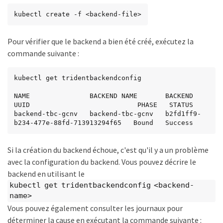
kubectl create -f <backend-file>
Pour vérifier que le backend a bien été créé, exécutez la
commande suivante :
kubectl get tridentbackendconfig

NAME               BACKEND NAME       BACKEND 
UUID                           PHASE   STATUS

backend-tbc-gcnv   backend-tbc-gcnv   b2fd1ff9-
b234-477e-88fd-713913294f65   Bound   Success
Si la création du backend échoue, c'est qu'il y a un problème
avec la configuration du backend. Vous pouvez décrire le
backend en utilisant le
kubectl get tridentbackendconfig <backend-
name>
Vous pouvez également consulter les journaux pour
déterminer la cause en exécutant la commande suivante :