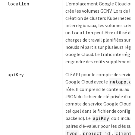
L'emplacement Google Cloud où 
location
crée les volumes GCNV. Lors de la
création de clusters Kubernetes
interrégionaux, les volumes créés
un
peut être utilisé da
location
charges de travail planifiées sur d
nœuds répartis sur plusieurs régi
Google Cloud. Le trafic interrégio
engendre des coûts supplémentai
Clé API pour le compte de service
apiKey
Google Cloud avec le
netapp.ad
rôle. Il comprend le contenu au f
JSON du fichier de clé privée d'un
compte de service Google Cloud (
tel quel dans le fichier de configu
backend). Le
doit inclure
apiKey
paires clé-valeur pour les clés suiv
,
,
type
project_id
client_