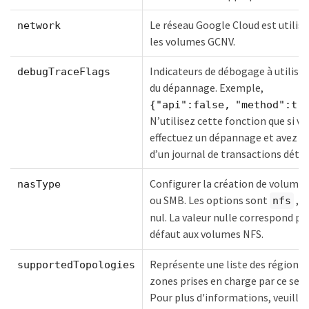
Le réseau Google Cloud est utilis
network
les volumes GCNV.
Indicateurs de débogage à utiliser
debugTraceFlags
du dépannage. Exemple,
{"api":false, "method":tr
N’utilisez cette fonction que si vo
effectuez un dépannage et avez b
d’un journal de transactions détail
Configurer la création de volume
nasType
ou SMB. Les options sont
,
nfs
nul. La valeur nulle correspond pa
défaut aux volumes NFS.
Représente une liste des régions 
supportedTopologies
zones prises en charge par ce serv
Pour plus d'informations, veuille