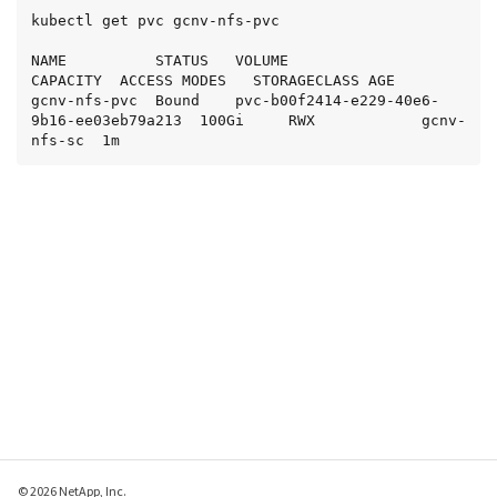
kubectl get pvc gcnv-nfs-pvc

NAME          STATUS   VOLUME                                    
CAPACITY  ACCESS MODES   STORAGECLASS AGE

gcnv-nfs-pvc  Bound    pvc-b00f2414-e229-40e6-
9b16-ee03eb79a213  100Gi     RWX            gcnv-
nfs-sc  1m
© 2026 NetApp, Inc.