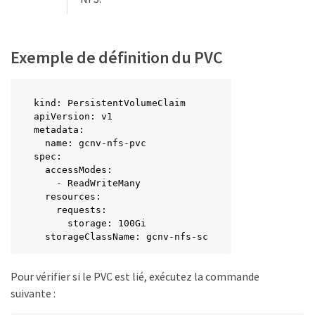
Exemple de définition du PVC
kind: PersistentVolumeClaim

apiVersion: v1

metadata:

  name: gcnv-nfs-pvc

spec:

  accessModes:

    - ReadWriteMany

  resources:

    requests:

      storage: 100Gi

  storageClassName: gcnv-nfs-sc
Pour vérifier si le PVC est lié, exécutez la commande
suivante :