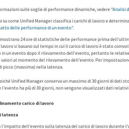
formazioni sulle soglie di performance dinamiche, vedere
"Analisi 
 su come Unified Manager classifica i carichi di lavoro e determi
atto delle performance di un evento"
.
i mostrano 24 ore di statistiche delle performance prima dell'ultima a
i lavoro si basano sul tempo in cui il carico di lavoro è stato coinv
 in un evento dopo il rilevamento dell'evento, pertanto le relativ
 valori al momento del rilevamento dell'evento. Per impostazione p
di picco (massima) nella latenza.
oiché Unified Manager conserva un massimo di 30 giorni di dati stori
e l'evento ha più di 30 giorni, non vengono visualizzati dati relativ
inamento carico di lavoro
i latenza
 l'impatto dell'evento sulla latenza del carico di lavoro durante l'