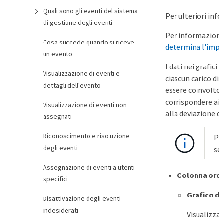
Quali sono gli eventi del sistema
Per ulteriori in
di gestione degli eventi
Per informazioni
Cosa succede quando si riceve
determina l'imp
un evento
I dati nei grafic
Visualizzazione di eventi e
ciascun carico d
dettagli dell'evento
essere coinvolto
corrispondere ai
Visualizzazione di eventi non
alla deviazione 
assegnati
Riconoscimento e risoluzione
P
degli eventi
s
Assegnazione di eventi a utenti
Colonna ord
specifici
Grafico d
Disattivazione degli eventi
indesiderati
Visualizza