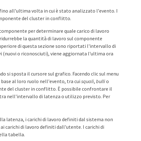
ino all'ultima volta in cui è stato analizzato l'evento. I
mponente del cluster in conflitto.
 un componente per determinare quale carico di lavoro
ridurrebbe la quantità di lavoro sul componente
eriore di questa sezione sono riportati l'intervallo di
vi (nuovi o riconosciuti), viene aggiornata l'ultima ora
ando si sposta il cursore sul grafico. Facendo clic sul menu
in base al loro ruolo nell'evento, tra cui
squali
,
bulli
o
nte del cluster in conflitto. È possibile confrontare il
tra nell'intervallo di latenza o utilizzo previsto. Per
a latenza, i carichi di lavoro definiti dal sistema non
 carichi di lavoro definiti dall'utente. I carichi di
lla tabella.