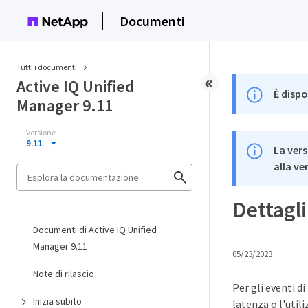
Documenti
Tutti i documenti
Active IQ Unified
È dispo
Manager 9.11
Versione
9.11
La vers
alla ve
Dettagli
Documenti di Active IQ Unified
Manager 9.11
05/23/2023
Note di rilascio
Per gli eventi d
Inizia subito
latenza o l'util