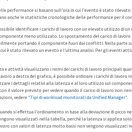
elle performance si basano sull'ora in cui l'evento è stato rilevato f
zano anche le statistiche cronologiche delle performance per il co
ssibile identificare i carichi di lavoro con un elevato utilizzo di
componente meno utilizzato. Lo spostamento del carico di lavoro 
ilmente portando il componente fuori dai conflitti. Nella parte sup
ui è stato rilevato un evento e l'ultima analisi. Per gli eventi atti
nza e attività visualizzano i nomi dei carichi di lavoro principali qu
 lavoro a destra del grafico, è possibile ordinare i carichi di lavoro 
izzare i dettagli relativi alla latenza e al loro utilizzo sul compone
con il valore previsto per vedere quando il carico di lavoro non rien
azioni, vedere
"Tipi di workload monitorati da Unified Manager"
.
uando si effettua l'ordinamento in base alla deviazione di picco nell
engono visualizzati nella tabella, perché la latenza si applica solo ai
avoro con valori di latenza molto bassi non vengono visualizzati ne