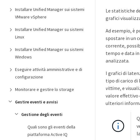
Installare Unified Manager sui sistemi
Le statistiche d
VMware vSphere
grafici visualiz
Installare Unified Manager su sistemi
Ad esempio, è po
Linux
spostare in un 
corrente, possib
Installare Unified Manager su sistemi
tempo e data in c
Windows
analizzata.
Eseguire attività amministrative e di
I grafici di late
configurazione
tipo di carico di
vittime
, e visual
Monitorare e gestire lo storage
valore effettivo 
Gestire eventi e avvisi
ulteriori inform
Gestione degli eventi
Q
v
Quali sono gli eventi della
l
piattaforma Active IQ