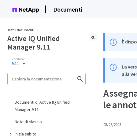
Documenti
Tutti i documenti
Active IQ Unified
È dispo
Manager 9.11
Versione
9.11
La vers
alla ve
Assegnaz
le annot
Documenti di Active IQ Unified
Manager 9.11
Note di rilascio
05/23/2023
Inizia subito