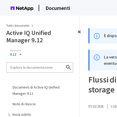
Documenti
Tutti i documenti
Active IQ Unified
È dispo
Manager 9.12
Versione
9.12
La vers
eventua
Flussi d
storage
Documenti di Active IQ Unified
Manager 9.12
Note di rilascio
07/15/2026
Coll
Inizia subito