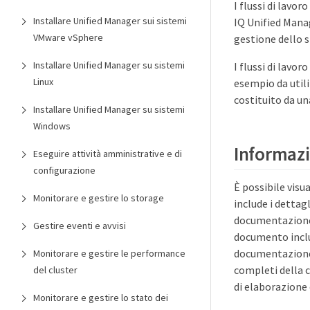
I flussi di lavo
Installare Unified Manager sui sistemi
IQ Unified Mana
VMware vSphere
gestione dello s
Installare Unified Manager su sistemi
I flussi di lavor
Linux
esempio da utili
costituito da un
Installare Unified Manager su sistemi
Windows
Informazio
Eseguire attività amministrative e di
configurazione
È possibile visu
Monitorare e gestire lo storage
include i dettag
documentazione 
Gestire eventi e avvisi
documento includ
documentazione.
Monitorare e gestire le performance
completi della ch
del cluster
di elaborazione 
Monitorare e gestire lo stato dei