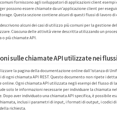
ro comuni forniscono agli sviluppatori di applicazioni client esempi
ger possono essere chiamate da un'applicazione client per esegui
torage. Questa sezione contiene alcuni di questi flussi di lavoro di
o descrivono alcuni dei casi di utilizzo più comuni per la gestione del
zzare. Ciascuna delle attività viene descritta utilizzando un proce
a o più chiamate API.
ni sulle chiamate API utilizzate nei flussi
alizzare la pagina della documentazione online dall'istanza di Un
li di ogni chiamata API REST. Questo documento non ripete i detta
online. Ogni chiamata API utilizzata negli esempi del flusso di l
e solo le informazioni necessarie per individuare la chiamata nel
 Dopo aver individuato una chiamata API specifica, è possibile es
iamata, inclusi i parametri di input, i formati di output, i codici d
della richiesta.