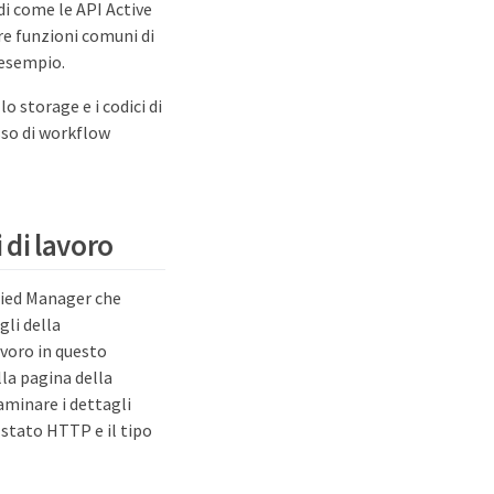
 di come le API Active
re funzioni comuni di
 esempio.
lo storage e i codici di
sso di workflow
 di lavoro
ified Manager che
gli della
avoro in questo
la pagina della
aminare i dettagli
i stato HTTP e il tipo