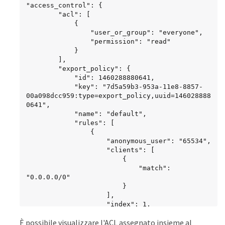
"access_control": {

        "acl": [

            {

                "user_or_group": "everyone",

                "permission": "read"

            }

        ],

        "export_policy": {

            "id": 1460288880641,

            "key": "7d5a59b3-953a-11e8-8857-
00a098dcc959:type=export_policy,uuid=146028888
0641",

            "name": "default",

            "rules": [

                {

                    "anonymous_user": "65534",

                    "clients": [

                        {

                            "match": 
"0.0.0.0/0"

                        }

                    ],

                    "index": 1,

                    "protocols": [

È possibile visualizzare l'ACL assegnato insieme al
                        "nfs3",
