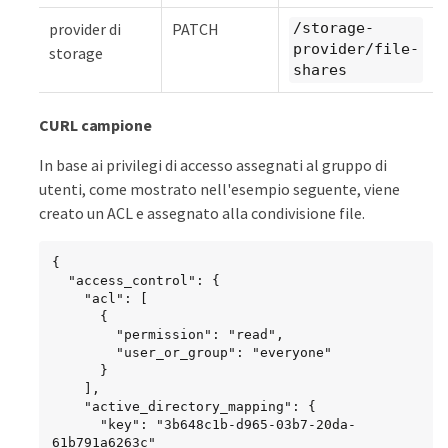
provider di
PATCH
/storage-
provider/file-
storage
shares
CURL campione
In base ai privilegi di accesso assegnati al gruppo di
utenti, come mostrato nell'esempio seguente, viene
creato un ACL e assegnato alla condivisione file.
{

  "access_control": {

    "acl": [

      {

        "permission": "read",

        "user_or_group": "everyone"

      }

    ],

    "active_directory_mapping": {

      "key": "3b648c1b-d965-03b7-20da-
61b791a6263c"
