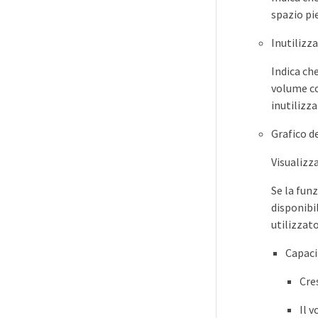
spazio pi
Inutilizza
Indica ch
volume co
inutilizza
Grafico de
Visualizza
Se la funz
disponibil
utilizzat
Capaci
Cre
Il 