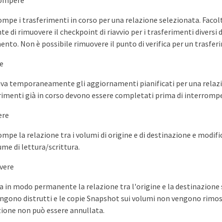
rompere
ompe i trasferimenti in corso per una relazione selezionata. Faco
te di rimuovere il checkpoint di riavvio per i trasferimenti diversi 
mento. Non è possibile rimuovere il punto di verifica per un trasfer
e
iva temporaneamente gli aggiornamenti pianificati per una relazi
rimenti già in corso devono essere completati prima di interrompe
re
ompe la relazione tra i volumi di origine e di destinazione e modifi
ume di lettura/scrittura.
vere
a in modo permanente la relazione tra l'origine e la destinazione 
ngono distrutti e le copie Snapshot sui volumi non vengono rimo
ione non può essere annullata.