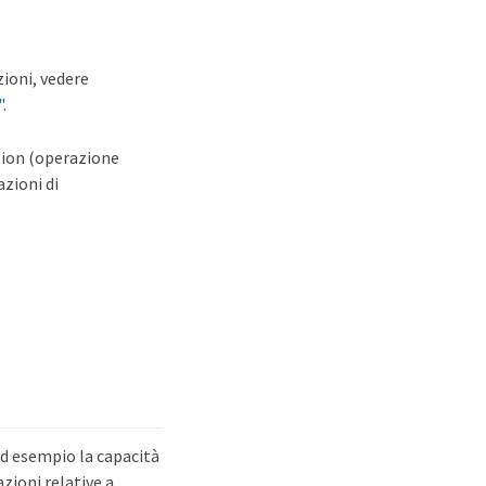
zioni, vedere
"
.
ation (operazione
azioni di
 ad esempio la capacità
azioni relative a