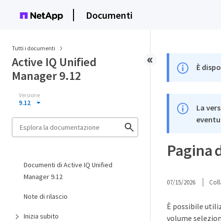
Documenti
Tutti i documenti
Active IQ Unified
È dispo
Manager 9.12
Versione
9.12
La vers
eventua
Pagina d
Documenti di Active IQ Unified
Manager 9.12
07/15/2026
Coll
Note di rilascio
È possibile util
Inizia subito
volume selezion