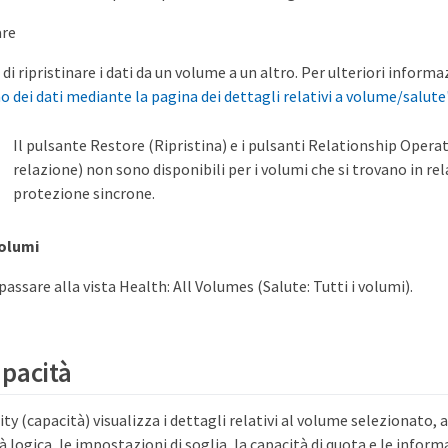
are
i ripristinare i dati da un volume a un altro. Per ulteriori informa
no dei dati mediante la pagina dei dettagli relativi a volume/salute
Il pulsante Restore (Ripristina) e i pulsanti Relationship Oper
relazione) non sono disponibili per i volumi che si trovano in rel
protezione sincrone.
volumi
assare alla vista Health: All Volumes (Salute: Tutti i volumi).
pacità
ty (capacità) visualizza i dettagli relativi al volume selezionato,
tà logica, le impostazioni di soglia, la capacità di quota e le inform