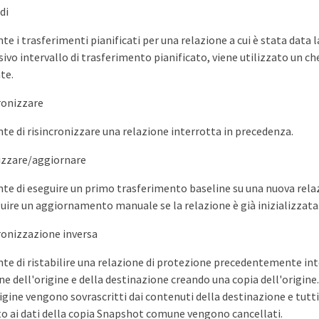
di
e i trasferimenti pianificati per una relazione a cui è stata data l
ivo intervallo di trasferimento pianificato, viene utilizzato un che
te.
ronizzare
te di risincronizzare una relazione interrotta in precedenza.
lizzare/aggiornare
te di eseguire un primo trasferimento baseline su una nuova rela
guire un aggiornamento manuale se la relazione è già inizializzata
ronizzazione inversa
te di ristabilire una relazione di protezione precedentemente int
ne dell'origine e della destinazione creando una copia dell'origine.
igine vengono sovrascritti dai contenuti della destinazione e tutti 
to ai dati della copia Snapshot comune vengono cancellati.