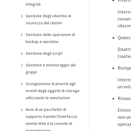
Inter
integrità
Interr
Gestione degli obiettivi di
consen
sicurezza del cluster
riferi
Gestione delle operazioni di
Quiesc
backup e ripristino
Disatt
Gestione degli script
trasfe
Gestione e monitoraggio dei
Rompe
gruppi
Interr
Assegnazione di priorità agli
un vol
eventi degli oggetti di storage
utilizzando le annotazioni
Rimuo
Invio di un pacchetto di
Elimin
supporto tramite l'interfaccia
non ve
utente Web e la console di
operaz
manutenzione