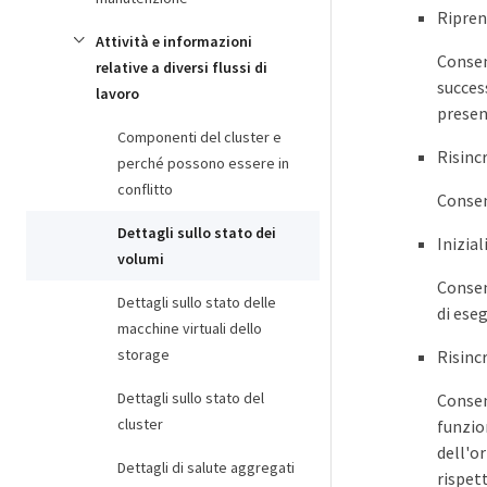
Ripren
Attività e informazioni
Consent
relative a diversi flussi di
success
lavoro
presen
Componenti del cluster e
Risinc
perché possono essere in
conflitto
Consen
Dettagli sullo stato dei
Inizia
volumi
Consen
Dettagli sullo stato delle
di ese
macchine virtuali dello
storage
Risinc
Dettagli sullo stato del
Consen
cluster
funzio
dell'or
Dettagli di salute aggregati
rispet