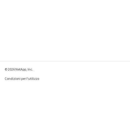
© 2026 NetApp, Inc.
Condizioni per l'utilizzo
Direttiva sulla privacy
Direttiva sui cookie
Impostazioni cookie
Invia feedback su questa pagina