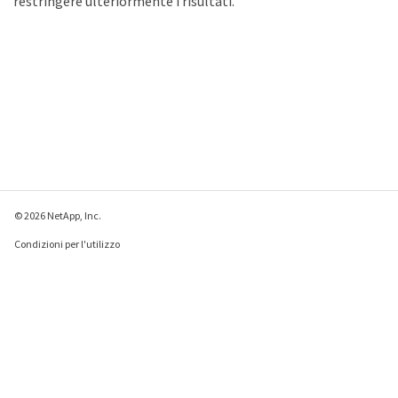
restringere ulteriormente i risultati.
© 2026 NetApp, Inc.
Condizioni per l'utilizzo
Direttiva sulla privacy
Direttiva sui cookie
Impostazioni cookie
Invia feedback su questa pagina