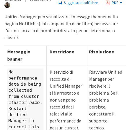
Suggerisci modifiche
PDF
Unified Manager può visualizzare i messaggi banner nella
pagina Notifiche (dal campanello di notifica) per avvisare
l'utente in caso di problemi di stato per un determinato
cluster.
Messaggio
Descrizione
Risoluzione
banner
Il servizio di
Riavviare Unified
No
performance
raccolta di
Manager per
data is being
Unified Manager
risolvere il
collected
si è arrestato e
problema. Se il
from cluster
non vengono
problema
cluster_name
.
raccolti dati
persiste,
Restart
relativi alle
contattare il
Unified
performance da
supporto
Manager to
correct this
nessun cluster.
tecnico.