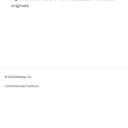
originale.
© 2026 NetApp, Inc.
Condizioni per l'utilizzo
Direttiva sulla privacy
Direttiva sui cookie
Impostazioni cookie
Invia feedback su questa pagina