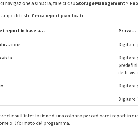
di navigazione a sinistra, fare clic su
Storage Management
>
Rep
l campo di testo
Cerca report pianificati
.
e i report in base a…​
Prova…​
ficazione
Digitare 
 vista
Digitare 
predefini
delle vist
io
Digitare 
Digitare 
are clic sull'intestazione di una colonna per ordinare i report in o
nome o il formato del programma.