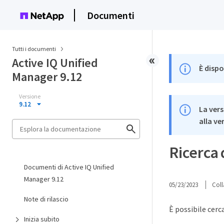
Documenti
Tutti i documenti
Active IQ Unified
È dispo
Manager 9.12
Versione
9.12
La vers
alla ve
Ricerca 
Documenti di Active IQ Unified
Manager 9.12
05/23/2023
Coll
Note di rilascio
È possibile cerc
Inizia subito