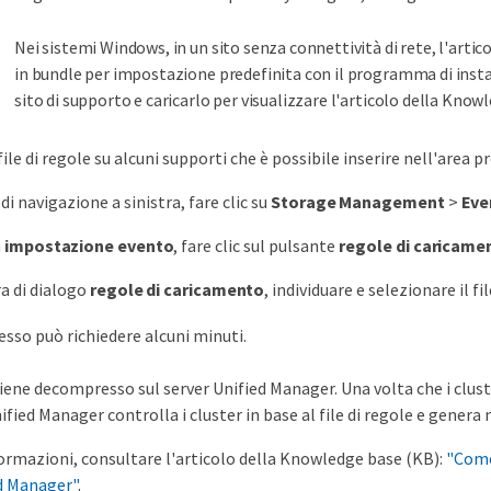
Nei sistemi Windows, in un sito senza connettività di rete, l'art
in bundle per impostazione predefinita con il programma di install
sito di supporto e caricarlo per visualizzare l'articolo della Knowl
 file di regole su alcuni supporti che è possibile inserire nell'area
di navigazione a sinistra, fare clic su
Storage Management
>
Eve
a
impostazione evento
, fare clic sul pulsante
regole di caricame
ra di dialogo
regole di caricamento
, individuare e selezionare il fi
sso può richiedere alcuni minuti.
e viene decompresso sul server Unified Manager. Una volta che i clu
ied Manager controlla i cluster in base al file di regole e genera nu
formazioni, consultare l'articolo della Knowledge base (KB):
"Come
ed Manager"
.