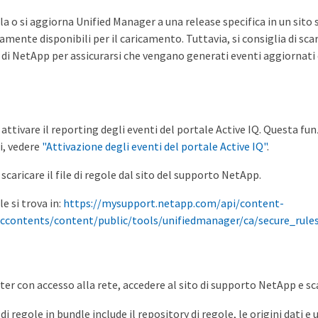
la o si aggiorna Unified Manager a una release specifica in un sito 
ente disponibili per il caricamento. Tuttavia, si consiglia di scari
 di NetApp per assicurarsi che vengano generati eventi aggiornati
 attivare il reporting degli eventi del portale Active IQ. Questa f
i, vedere
"Attivazione degli eventi del portale Active IQ"
.
scaricare il file di regole dal sito del supporto NetApp.
ole si trova in:
https://mysupport.netapp.com/api/content-
ticcontents/content/public/tools/unifiedmanager/ca/secure_rules
er con accesso alla rete, accedere al sito di supporto NetApp e scar
di regole in bundle include il repository di regole, le origini dati