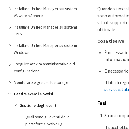
Quando si instal
Installare Unified Manager sui sistemi
sono automaticam
VMware vSphere
sito di supporto
Installare Unified Manager su sistemi
ottimale.
Linux
Cosa ti serve
Installare Unified Manager su sistemi
È necessario
Windows
informazion
Eseguire attività amministrative e di
È necessario 
configurazione
Il file di reg
Monitorare e gestire lo storage
service/sta
Gestire eventi e avvisi
Fasi
Gestione degli eventi
Su un comput
Quali sono gli eventi della
piattaforma Active IQ
Il pacchetto 