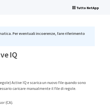
Tutto NetApp
matica. Per eventuali incoerenze, fare riferimento
ive IQ
egole) Active IQ e scarica un nuovo file quando sono
cessario caricare manualmente il file di regole.
or (CA).