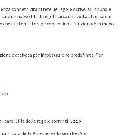
senza connettività di rete, le regole Active IQ in bundle
care un nuovo file di regole circa una volta al mese dal
 e che i sistemi storage continuino a funzionare in modo
unzione è attivata per impostazione predefinita. Per
.zip
icare il file delle regole correnti
.
.zip
 e un articolo della Knowledge base di NetApp.