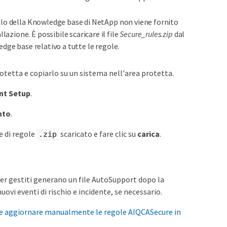
icolo della Knowledge base di NetApp non viene fornito
azione. È possibile scaricare il file
Secure_rules.zip
dal
edge base relativo a tutte le regole.
 protetta e copiarlo su un sistema nell'area protetta.
nt Setup
.
nto
.
le di regole
scaricato e fare clic su
carica
.
.zip
ster gestiti generano un file AutoSupport dopo la
ovi eventi di rischio e incidente, se necessario.
 aggiornare manualmente le regole AIQCASecure in