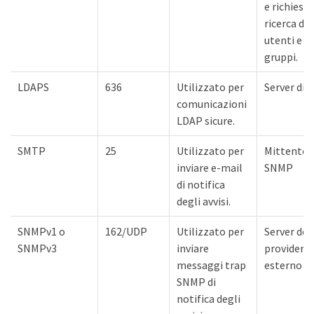
e richieste
ricerca di
utenti e
gruppi.
LDAPS
636
Utilizzato per
Server di 
comunicazioni
LDAP sicure.
SMTP
25
Utilizzato per
Mittente 
inviare e-mail
SNMP
di notifica
degli avvisi.
SNMPv1 o
162/UDP
Utilizzato per
Server del
SNMPv3
inviare
provider di
messaggi trap
esterno
SNMP di
notifica degli