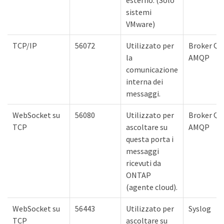
sistemi
VMware)
TCP/IP
56072
Utilizzato per
Broker QP
la
AMQP
comunicazione
interna dei
messaggi.
WebSocket su
56080
Utilizzato per
Broker QP
TCP
ascoltare su
AMQP
questa porta i
messaggi
ricevuti da
ONTAP
(agente cloud).
WebSocket su
56443
Utilizzato per
Syslog
TCP
ascoltare su