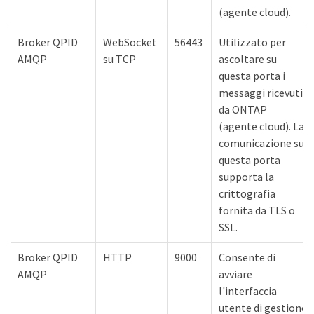
(agente cloud).
Broker QPID
WebSocket
56443
Utilizzato per
AMQP
su TCP
ascoltare su
questa porta i
messaggi ricevuti
da ONTAP
(agente cloud). La
comunicazione su
questa porta
supporta la
crittografia
fornita da TLS o
SSL.
Broker QPID
HTTP
9000
Consente di
AMQP
avviare
l'interfaccia
utente di gestione