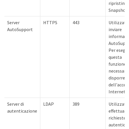
ripristino
Snapshot.
Server
HTTPS
443
Utilizzato
AutoSupport
inviare
informazi
AutoSuppo
Per esegui
questa
funzione, 
necessari
disporre
dell'acces
Internet.
Server di
LDAP
389
Utilizzato
autenticazione
effettuare
richieste d
autentica