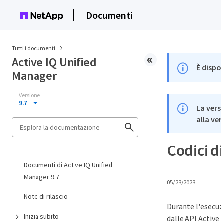
Documenti
Tutti i documenti
Active IQ Unified
È dispo
Manager
Versione
9.7
La vers
alla ve
Codici d
Documenti di Active IQ Unified
Manager 9.7
05/23/2023
Note di rilascio
Durante l'esecuz
Inizia subito
dalle API Active