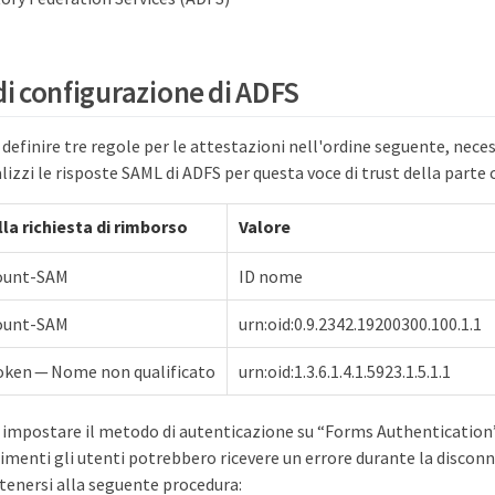
di configurazione di ADFS
 definire tre regole per le attestazioni nell'ordine seguente, neces
izzi le risposte SAML di ADFS per questa voce di trust della parte c
la richiesta di rimborso
Valore
ount-SAM
ID nome
ount-SAM
urn:oid:0.9.2342.19200300.100.1.1
token — Nome non qualificato
urn:oid:1.3.6.1.4.1.5923.1.5.1.1
 impostare il metodo di autenticazione su “Forms Authentication
rimenti gli utenti potrebbero ricevere un errore durante la discon
tenersi alla seguente procedura: