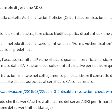
 console di gestione ADFS.
 sulla cartella Authentication Policies (Criteri di autenticazione) ne
ione azioni a destra, fare clic su Modifica policy di autenticazione
e il metodo di autenticazione Intranet su “Forms Authentication
cation” predefinito.
i, l'accesso tramite IdP viene rifiutato quando il certificato di sicu
rmato dalla CA. Esistono due soluzioni alternative per risolvere 
 istruzioni indicate nel collegamento per disattivare il controllo d
la parte di base associata al certificato CA concatenato:
w.torivar.com/2016/03/22/adfs-3-0-disable-revocation-check-wi
do che il server CA si trovi all'interno del server ADFS per firmare l
zione del server Unified Manager.