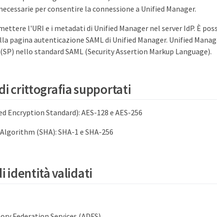
necessarie per consentire la connessione a Unified Manager.
ettere l'URI e i metadati di Unified Manager nel server IdP. È pos
lla pagina autenticazione SAML di Unified Manager. Unified Manage
r (SP) nello standard SAML (Security Assertion Markup Language).
i crittografia supportati
ed Encryption Standard): AES-128 e AES-256
 Algorithm (SHA): SHA-1 e SHA-256
i identità validati
tory Federation Services (ADFS)