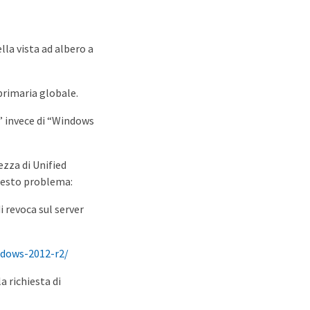
lla vista ad albero a
 primaria globale.
” invece di “Windows
rezza di Unified
questo problema:
i revoca sul server
ndows-2012-r2/
a richiesta di