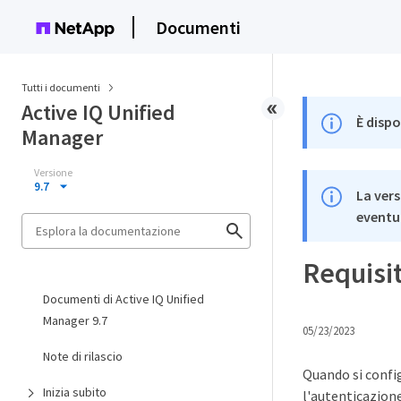
Documenti
Tutti i documenti
Active IQ Unified
È dispo
Manager
Versione
9.7
La vers
eventua
Requisit
Documenti di Active IQ Unified
Manager 9.7
05/23/2023
Note di rilascio
Quando si config
Inizia subito
l'autenticazione