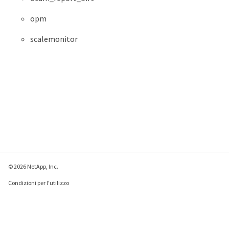
opm
scalemonitor
© 2026 NetApp, Inc.
Condizioni per l'utilizzo
Direttiva sulla privacy
Direttiva sui cookie