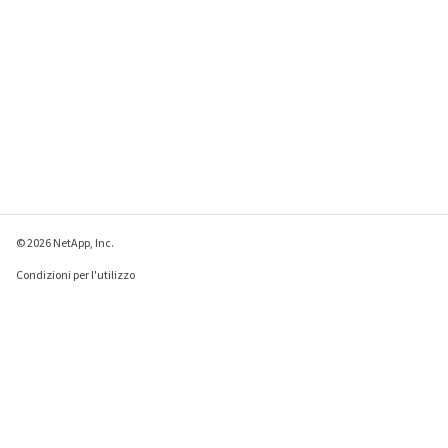
© 2026 NetApp, Inc.
Condizioni per l'utilizzo
Direttiva sulla privacy
Direttiva sui cookie
Impostazioni cookie
Invia feedback su questa pagina