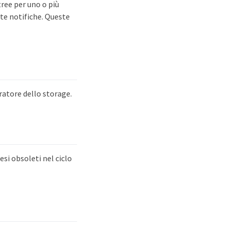
tree per uno o più
te notifiche. Queste
ratore dello storage.
esi obsoleti nel ciclo