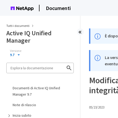
Documenti
Tutti i documenti
Active IQ Unified
È dispo
Manager
Versione
9.7
La vers
eventua
Modifica
integrit
Documenti di Active IQ Unified
Manager 9.7
Note di rilascio
05/23/2023
Inizia subito