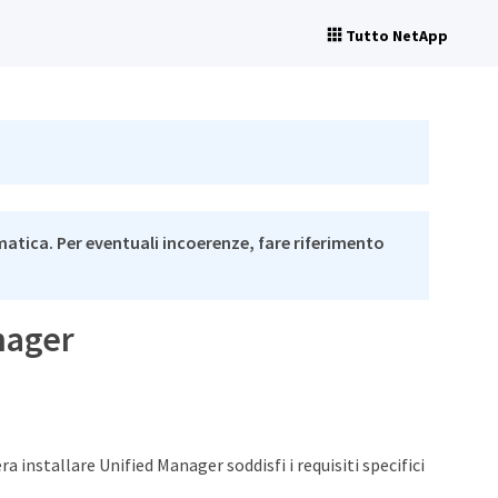
Tutto NetApp
matica. Per eventuali incoerenze, fare riferimento
anager
era installare Unified Manager soddisfi i requisiti specifici