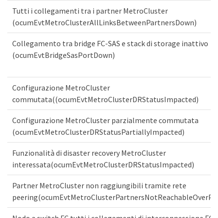
Tutti i collegamenti tra i partner MetroCluster
(ocumEvtMetroClusterAllLinksBetweenPartnersDown)
Collegamento tra bridge FC-SAS e stack di storage inattivo
(ocumEvtBridgeSasPortDown)
Configurazione MetroCluster
commutata((ocumEvtMetroClusterDRStatusImpacted)
Configurazione MetroCluster parzialmente commutata
(ocumEvtMetroClusterDRStatusPartiallyImpacted)
Funzionalità di disaster recovery MetroCluster
interessata(ocumEvtMetroClusterDRStatusImpacted)
Partner MetroCluster non raggiungibili tramite rete
peering(ocumEvtMetroClusterPartnersNotReachableOverPe
Nodo a switch FC tutti i collegamenti di interconnessione FC-