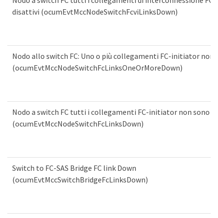
disattivi (ocumEvtMccNodeSwitchFcviLinksDown)
Nodo allo switch FC: Uno o più collegamenti FC-initiator non a
(ocumEvtMccNodeSwitchFcLinksOneOrMoreDown)
Nodo a switch FC tutti i collegamenti FC-initiator non sono at
(ocumEvtMccNodeSwitchFcLinksDown)
Switch to FC-SAS Bridge FC link Down
(ocumEvtMccSwitchBridgeFcLinksDown)