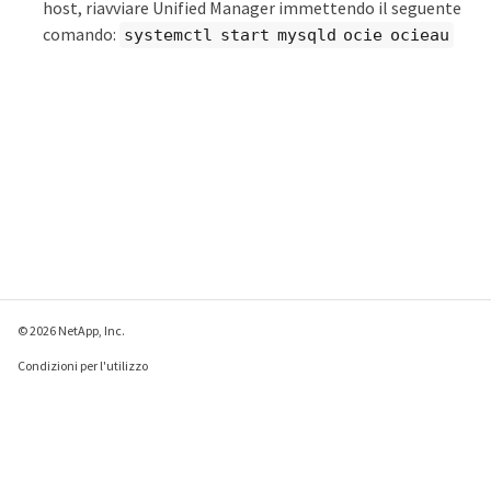
host, riavviare Unified Manager immettendo il seguente
comando:
systemctl start mysqld ocie ocieau
© 2026 NetApp, Inc.
Condizioni per l'utilizzo
Direttiva sulla privacy
Direttiva sui cookie
Impostazioni cookie