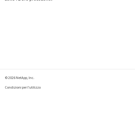
© 2026 NetApp, Inc.
Condizioni per l'utilizzo
Direttiva sulla privacy
Direttiva sui cookie
Impostazioni cookie
Invia feedback su questa pagina