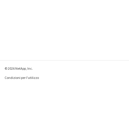
© 2026 NetApp, Inc.
Condizioni per l'utilizzo
Direttiva sulla privacy
Direttiva sui cookie
Impostazioni cookie
Invia feedback su questa pagina