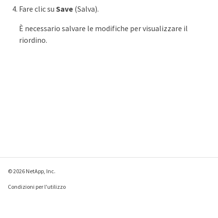
Fare clic su
Save
(Salva).
È necessario salvare le modifiche per visualizzare il
riordino.
© 2026 NetApp, Inc.
Condizioni per l'utilizzo
Direttiva sulla privacy
Direttiva sui cookie