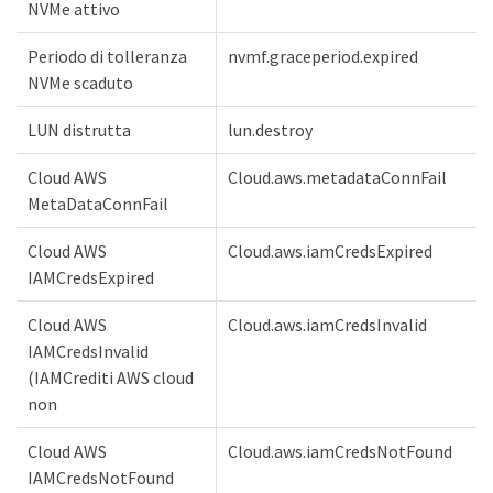
NVMe attivo
Periodo di tolleranza
nvmf.graceperiod.expired
NVMe scaduto
LUN distrutta
lun.destroy
Cloud AWS
Cloud.aws.metadataConnFail
MetaDataConnFail
Cloud AWS
Cloud.aws.iamCredsExpired
IAMCredsExpired
Cloud AWS
Cloud.aws.iamCredsInvalid
IAMCredsInvalid
(IAMCrediti AWS cloud
non
Cloud AWS
Cloud.aws.iamCredsNotFound
IAMCredsNotFound