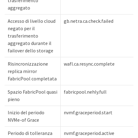
trasferimento
aggregato
Accesso di livello cloud
gb.netra.ca.check.failed
negato per il
trasferimento
aggregato durante il
failover dello storage
Risincronizzazione
wafl.ca.resync.complete
replica mirror
FabricPool completata
Spazio FabricPool quasi
fabricpool.nehly.full
pieno
Inizio del periodo
nvmf.graceperiod.start
NVMe-of Grace
Periodo di tolleranza
nvmf.graceperiod.active