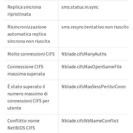
Replica sincrona
sms.status.in.sync
ripristinata
Risincronizzazione
sms.resync.tentativo.non riuscito
automatica replica
sincrona non riuscita
Molte connessioni CIFS
Nblade.cifsManyAuths
Connessione CIFS
Nblade.cifsMaxOpenSameFile
massima superata
È stato superato il
Nblade.cifsMaxSessPerUsrConn
numero massimo di
connessioni CIFS per
utente
Conflitto nome
Nblade.cifsNbNameConflict
NetBIOS CIFS