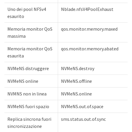
Uno dei pool NFSv4
Nblade.nfsV4PoolExhaust
esaurito
Memoria monitor QoS
qos.monitor.memory.maxed
massima
Memoria monitor QoS
qos.monitor.memory.abated
esaurita
NVMeNS distruggere
NVMeNS.destroy
NVMeNS online
NVMeNS.offline
NVMNS non in linea
NVMeNS.online
NVMeNS fuori spazio
NVMeNS.out.of.space
Replica sincrona fuori
sms.status.out.of.sync
sincronizzazione