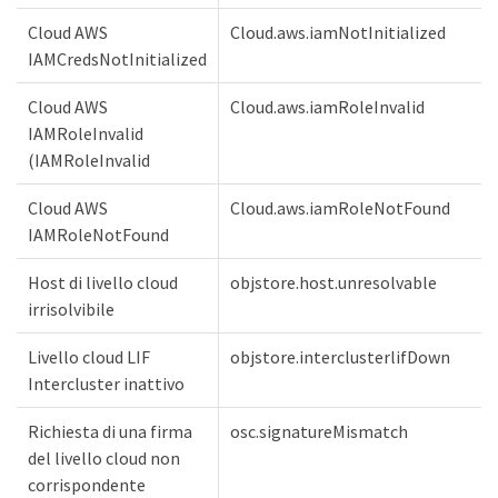
Cloud AWS
Cloud.aws.iamNotInitialized
IAMCredsNotInitialized
Cloud AWS
Cloud.aws.iamRoleInvalid
IAMRoleInvalid
(IAMRoleInvalid
Cloud AWS
Cloud.aws.iamRoleNotFound
IAMRoleNotFound
Host di livello cloud
objstore.host.unresolvable
irrisolvibile
Livello cloud LIF
objstore.interclusterlifDown
Intercluster inattivo
Richiesta di una firma
osc.signatureMismatch
del livello cloud non
corrispondente