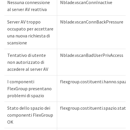
Nessuna connessione
Nblade.vscanConnInactive
al server AV reattiva
Server AV troppo
Nblade.vscanConnBackPressure
occupato per accettare
una nuova richiesta di
scansione
Tentativo di utente
Nblade.vscanBadUserPrivAccess
non autorizzato di
accedere al server AV
I componenti
flexgroup.costituenti.hanno.spazi
FlexGroup presentano
problemi di spazio
Stato dello spazio dei
flexgroup.costituenti.spazio.stato.
componenti FlexGroup
OK