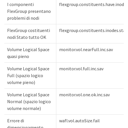
I componenti
flexgroup.constituents.have.inodes
FlexGroup presentano
problemi di nodi
FlexGroup costituenti
flexgroup.constituents.inodes.statu
nodi Stato tutto OK
Volume Logical Space
monitor.vol.nearFull.inc.sav
quasi pieno
Volume Logical Space
monitor.vol.full.inc.sav
Full (spazio logico
volume pieno)
Volume Logical Space
monitor.vol.one.ok.inc.sav
Normal (spazio logico
volume normale)
Errore di
wafl.vol.autoSize.fail
dimensionamento