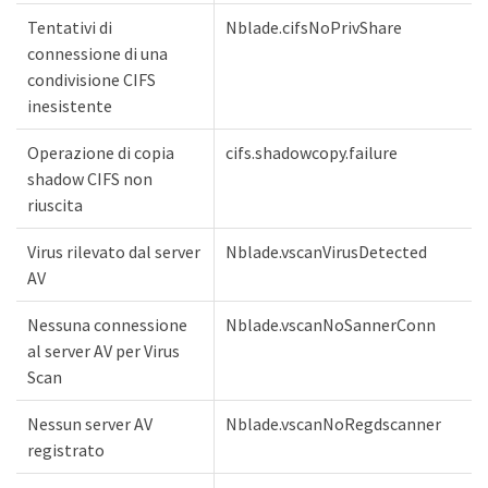
Tentativi di
Nblade.cifsNoPrivShare
connessione di una
condivisione CIFS
inesistente
Operazione di copia
cifs.shadowcopy.failure
shadow CIFS non
riuscita
Virus rilevato dal server
Nblade.vscanVirusDetected
AV
Nessuna connessione
Nblade.vscanNoSannerConn
al server AV per Virus
Scan
Nessun server AV
Nblade.vscanNoRegdscanner
registrato