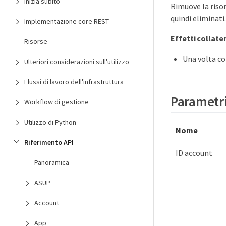
Inizia subito
Rimuove la risor
quindi eliminati.
Implementazione core REST
Effetti collater
Risorse
Una volta co
Ulteriori considerazioni sull'utilizzo
Flussi di lavoro dell'infrastruttura
Parametr
Workflow di gestione
Utilizzo di Python
Nome
Riferimento API
ID account
Panoramica
ASUP
Account
App