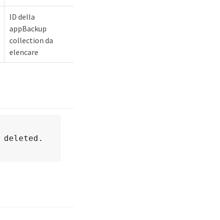
ID della
appBackup
collection da
elencare
 deleted.