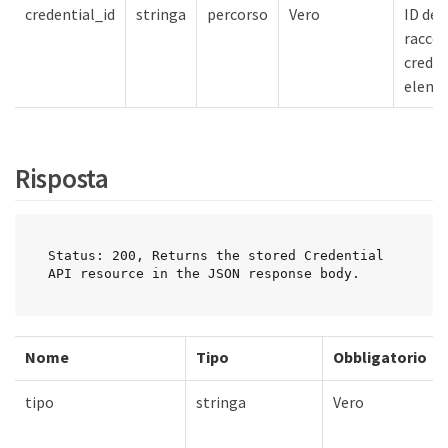
credential_id
stringa
percorso
Vero
ID del
raccol
creden
elenc
Risposta
Status: 200, Returns the stored Credential 
API resource in the JSON response body.
Nome
Tipo
Obbligatorio
tipo
stringa
Vero