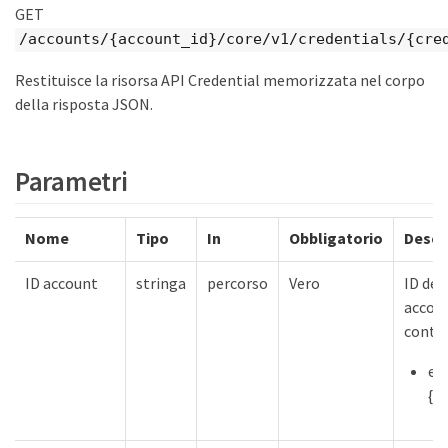
GET
/accounts/{account_id}/core/v1/credentials/{cre
Restituisce la risorsa API Credential memorizzata nel corpo
della risposta JSON.
Parametri
Nome
Tipo
In
Obbligatorio
Descr
ID account
stringa
percorso
Vero
ID del
accou
conte
es
{{.