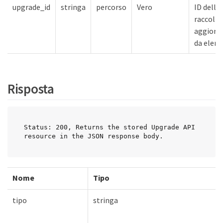
upgrade_id
stringa
percorso
Vero
ID della
raccolta
aggiorn
da elenc
Risposta
Status: 200, Returns the stored Upgrade API 
resource in the JSON response body.
Nome
Tipo
tipo
stringa