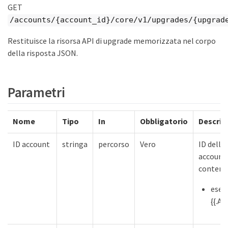
GET
/accounts/{account_id}/core/v1/upgrades/{upgrad
Restituisce la risorsa API di upgrade memorizzata nel corpo
della risposta JSON.
Parametri
Nome
Tipo
In
Obbligatorio
Descriz
ID account
stringa
percorso
Vero
ID della 
account
conteni
esem
{{.Ac