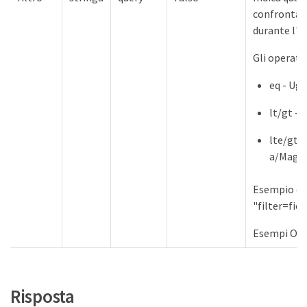
confrontati
durante l'e
Gli operato
eq - Ug
lt/gt - 
lte/gte 
a/Maggi
Esempio di
"filter=f
Esempi Open
Risposta