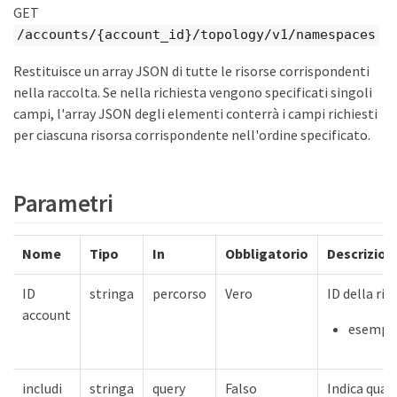
GET
/accounts/{account_id}/topology/v1/namespaces
Restituisce un array JSON di tutte le risorse corrispondenti
nella raccolta. Se nella richiesta vengono specificati singoli
campi, l'array JSON degli elementi conterrà i campi richiesti
per ciascuna risorsa corrispondente nell'ordine specificato.
Parametri
Nome
Tipo
In
Obbligatorio
Descrizion
ID
stringa
percorso
Vero
ID della ri
account
esempio:
includi
stringa
query
Falso
Indica qual