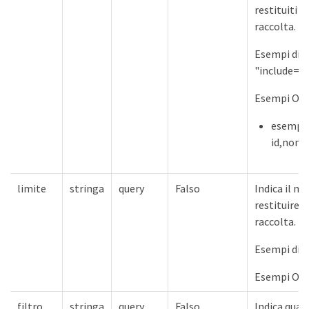
restituiti d
raccolta.
Esempi di U
"include=i
Esempi Ope
esempio
id,nome
limite
stringa
query
Falso
Indica il n
restituire 
raccolta.
Esempi di U
Esempi Ope
filtro
stringa
query
Falso
Indica qual