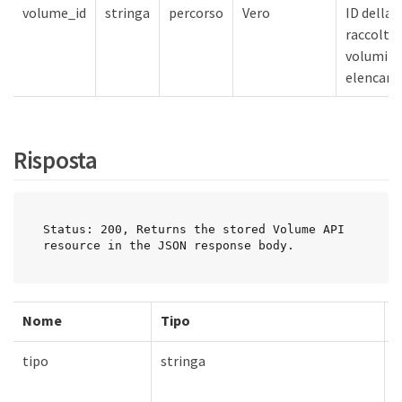
volume_id
stringa
percorso
Vero
ID della
raccolta 
volumi d
elencare
Risposta
Status: 200, Returns the stored Volume API 
resource in the JSON response body.
Nome
Tipo
O
tipo
stringa
V