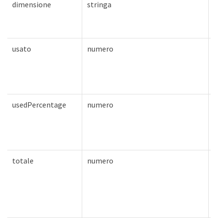
dimensione
stringa
F
usato
numero
F
usedPercentage
numero
F
totale
numero
F