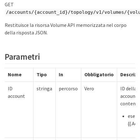
GET
/accounts/{account_id}/topology/v1/volumes/{vol
Restituisce la risorsa Volume API memorizzata nel corpo
della risposta JSON.
Parametri
Nome
Tipo
In
Obbligatorio
Descrizi
ID
stringa
percorso
Vero
ID della 
account
account
contenit
esemp
{{.Ac