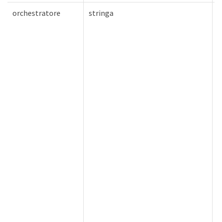
orchestratore
stringa
F