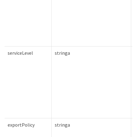
serviceLevel
stringa
F
exportPolicy
stringa
F