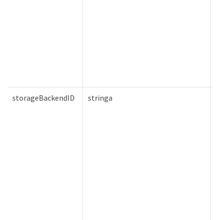
storageBackendID
stringa
F