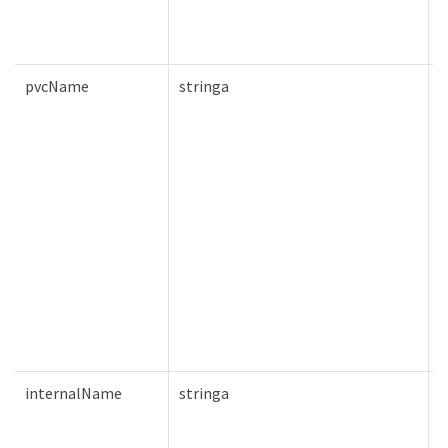
pvcName
stringa
F
internalName
stringa
F