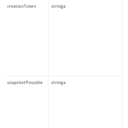
creationToken
stringa
F
snapshotPossible
stringa
F