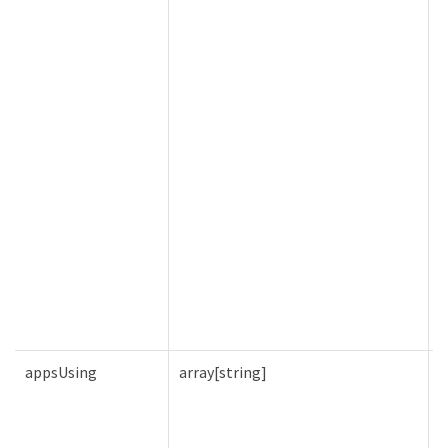
appsUsing
array[string]
V