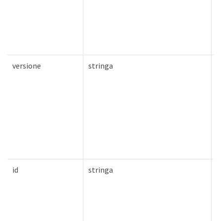
versione
stringa
V
id
stringa
V