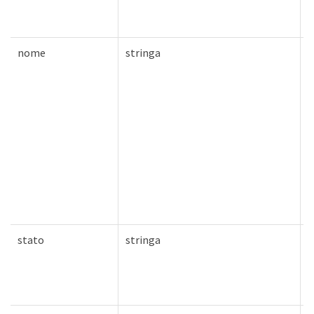
nome
stringa
V
stato
stringa
F