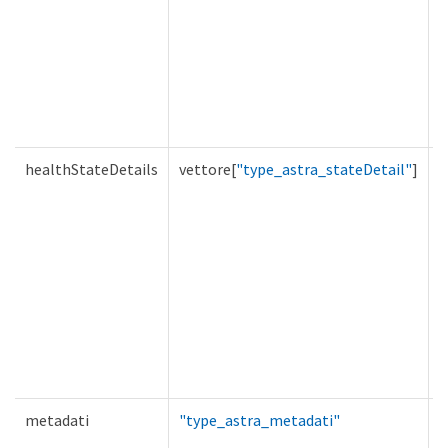
healthStateDetails
vettore[
"type_astra_stateDetail"
]
V
metadati
"type_astra_metadati"
V