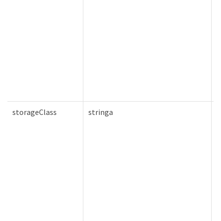
storageClass
stringa
F