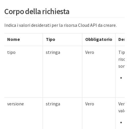
Corpo della richiesta
Indica i valori desiderati per la risorsa Cloud API da creare.
Nome
Tipo
Obbligatorio
Desc
tipo
stringa
Vero
Tipo 
risors
sono:
"
c
versione
stringa
Vero
Versi
valor
"