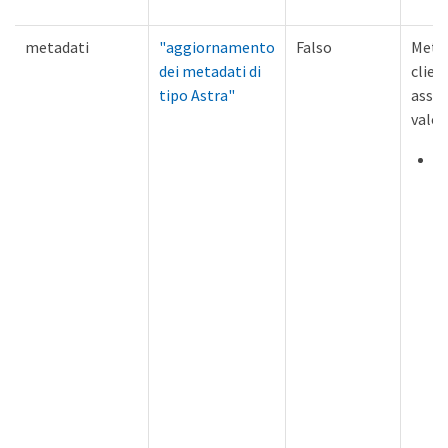
metadati
"aggiornamento
Falso
Metad
dei metadati di
clien
tipo Astra"
associ
valor
C
s
m
S
in
v
o
s
n
fa
a
e
d