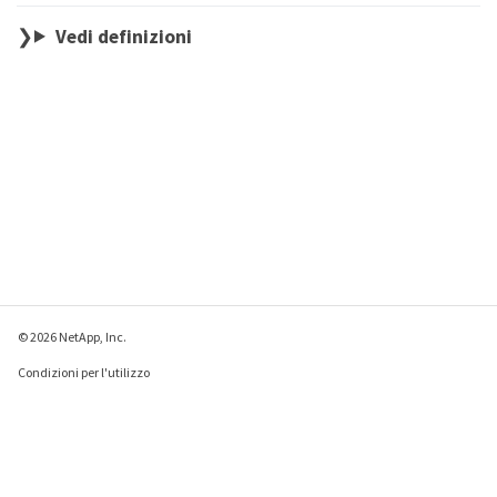
Vedi definizioni
© 2026 NetApp, Inc.
Condizioni per l'utilizzo
Direttiva sulla privacy
Direttiva sui cookie
Impostazioni cookie