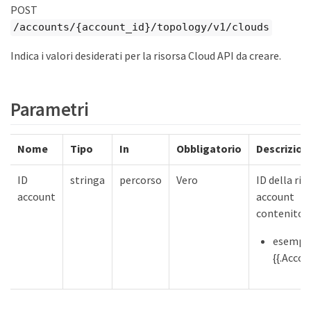
POST
/accounts/{account_id}/topology/v1/clouds
Indica i valori desiderati per la risorsa Cloud API da creare.
Parametri
Nome
Tipo
In
Obbligatorio
Descrizion
ID
stringa
percorso
Vero
ID della ris
account
account
contenitor
esempio
{{.Accou