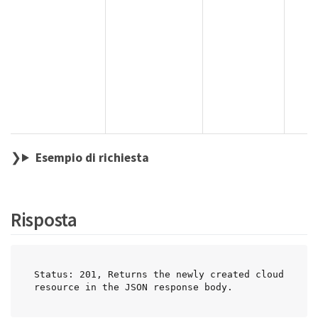
m
c
e
v
c
m
Esempio di richiesta
Risposta
Status: 201, Returns the newly created cloud 
resource in the JSON response body.