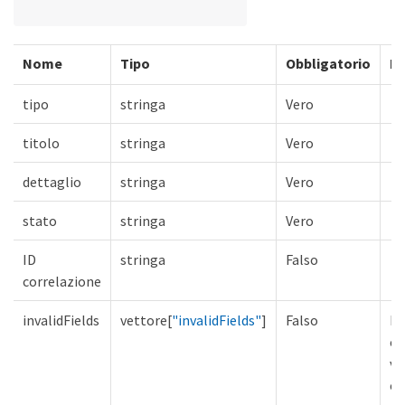
Nome
Tipo
Obbligatorio
De
tipo
stringa
Vero
titolo
stringa
Vero
dettaglio
stringa
Vero
stato
stringa
Vero
ID
stringa
Falso
correlazione
invalidFields
vettore[
"invalidFields"
]
Falso
El
ca
va
co