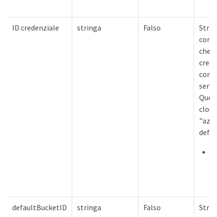
ID credenziale
stringa
Falso
Stri
conte
che i
crede
conti
serviz
Quest
cloud
"azur
defin
C
s
i
defaultBucketID
stringa
Falso
Stri