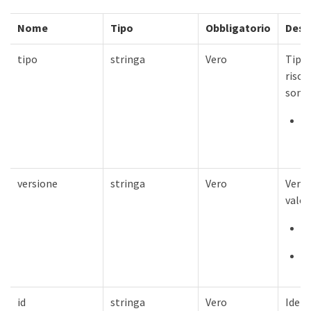
Nome
Tipo
Obbligatorio
Desc
tipo
stringa
Vero
Tipo 
risors
sono:
"
c
versione
stringa
Vero
Versi
valor
"
"
id
stringa
Vero
Ident