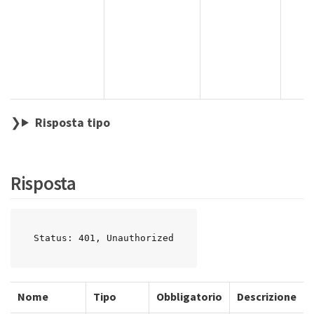
e
v
c
m
Risposta tipo
Risposta
Status: 401, Unauthorized
Nome
Tipo
Obbligatorio
Descrizione