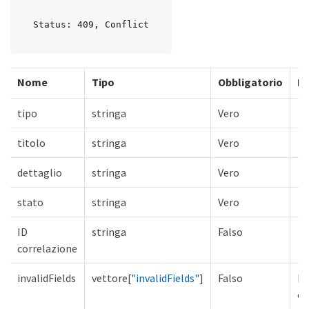
Status: 409, Conflict
Nome
Tipo
Obbligatorio
De
tipo
stringa
Vero
titolo
stringa
Vero
dettaglio
stringa
Vero
stato
stringa
Vero
ID
stringa
Falso
correlazione
invalidFields
vettore[
"invalidFields"
]
Falso
El
ca