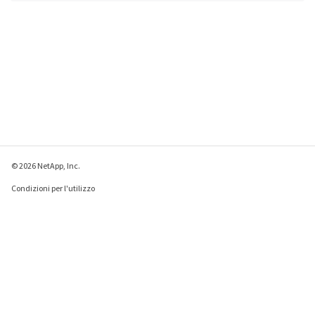
© 2026 NetApp, Inc.
Condizioni per l'utilizzo
Direttiva sulla privacy
Direttiva sui cookie
Impostazioni cookie
Invia feedback su questa pagina