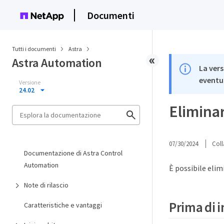
Documenti
Tutti i documenti
Astra
Astra Automation
La vers
eventua
Versione
24.02
Elimina
07/30/2024
Coll
Documentazione di Astra Control
Automation
È possibile eli
Note di rilascio
Prima di i
Caratteristiche e vantaggi