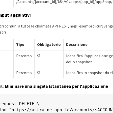
/Accounts/{account_id}/k8s/v1/apps/{app_id}/appSnap/
input aggiuntivi
ri comuni a tutte le chiamate API REST, negli esempi di curl vengo
tri.
Tipo
Obbligatorio
Descrizione
Percorso
Sì
Identifica l'applicazione g
dello snapshot.
Percorso
Sì
Identifica lo snapshot da e
rl: Eliminare una singola istantanea per l'applicazione
request DELETE \

ion "https://astra.netapp.io/accounts/$ACCOUN