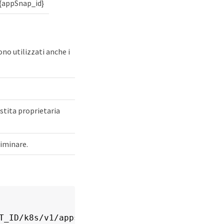
{appSnap_id}
no utilizzati anche i
estita proprietaria
liminare.
T_ID/k8s/v1/apps/$APP_ID/appSnaps/<SNAPSHOT_I