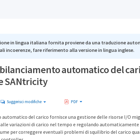
ione in lingua italiana fornita proviene da una traduzione auto
li incoerenze, fare riferimento alla versione in lingua inglese.
l bilanciamento automatico del car
e SANtricity
Suggerisci modifiche
PDF
o automatico del carico fornisce una gestione delle risorse I/O mi
lle variazioni di carico nel tempo e regolando automaticamente 
lume per correggere eventuali problemi di squilibrio del carico quan
 controller.