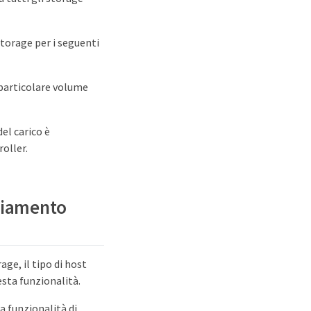
storage per i seguenti
 particolare volume
el carico è
oller.
nciamento
age, il tipo di host
esta funzionalità.
la funzionalità di