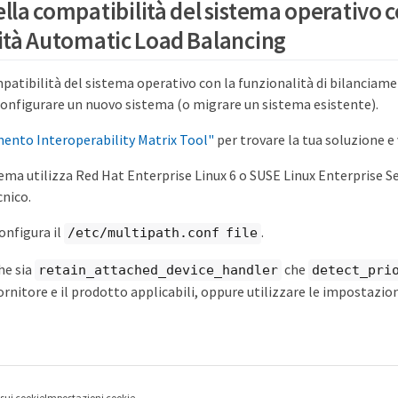
ella compatibilità del sistema operativo c
ità Automatic Load Balancing
mpatibilità del sistema operativo con la funzionalità di bilancia
configurare un nuovo sistema (o migrare un sistema esistente).
ento Interoperability Matrix Tool"
per trovare la tua soluzione e 
stema utilizza Red Hat Enterprise Linux 6 o SUSE Linux Enterprise Se
nico.
onfigura il
.
/etc/multipath.conf file
he sia
che
retain_attached_device_handler
detect_pri
fornitore e il prodotto applicabili, oppure utilizzare le impostazion
 sui cookie
Impostazioni cookie