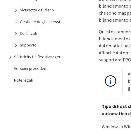
bilanciamento au
Sicurezza del disco
che sono mappati
bilanciamento a
Gestione degli accessi
Questo comporta
Certificati
bilanciamento d
Supporto
Automatic Load B
Affinché Automat
SANtricity Unified Manager
supportare TPGS 
Versioni precedenti
A
Note legali
b
g
Tipo di host 
automatico de
Windows o Win