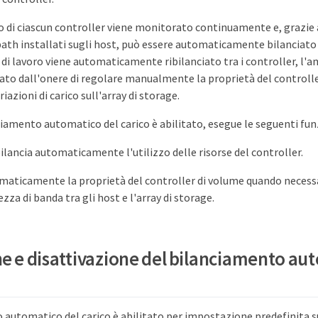
oro di ciascun controller viene monitorato continuamente e, grazie
ipath installati sugli host, può essere automaticamente bilanciato
 di lavoro viene automaticamente ribilanciato tra i controller, l'
vato dall'onere di regolare manualmente la proprietà del controll
riazioni di carico sull'array di storage.
iamento automatico del carico è abilitato, esegue le seguenti fun
ilancia automaticamente l'utilizzo delle risorse del controller.
maticamente la proprietà del controller di volume quando necess
ezza di banda tra gli host e l'array di storage.
ne e disattivazione del bilanciamento au
 automatico del carico è abilitato per impostazione predefinita su