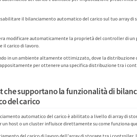
isabilitare il bilanciamento automatico del carico sul tuo array di 
era modificare automaticamente la proprietà del controller di un
 il carico di lavoro.
do in un ambiente altamente ottimizzato, dove la distribuzione d
appositamente per ottenere una specifica distribuzione tra i contr
st che supportano la funzionalità di bila
o del carico
ciamento automatico del carico è abilitato a livello di array di stor
r un host o un cluster influisce direttamente su come funziona qu
iamento del carico di lavoro dell'array di storage tra i controller, 