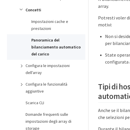
array.
Concetti
Potresti voler d
Impostazioni cache e
motivi:
prestazioni
Non si desid
Panoramica del
per bilanciare
bilanciamento automatico
del carico
State operan
configurata 
Configura le impostazioni
dell'array
Configura le funzionalità
Tipi di ho
aggiuntive
automatic
Scarica CLI
Anche se il bilan
Domande frequenti sulle
che selezioni pe
impostazioni degli array di
storage
Durante il bilanc