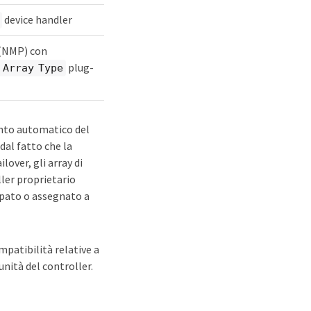
device handler
 (NMP) con
plug-
 Array Type
mento automatico del
al fatto che la
lover, gli array di
ler proprietario
ppato o assegnato a
mpatibilità relative a
unità del controller.