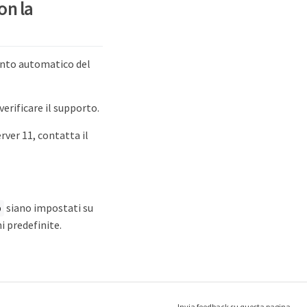
on la
mento automatico del
verificare il supporto.
rver 11, contatta il
siano impostati su
o
i predefinite.
Invia feedback su questa pagina