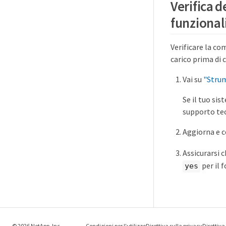
Verifica d
funzional
Verificare la co
carico prima di 
Vai su
"Strum
Se il tuo si
supporto tec
Aggiorna e c
Assicurarsi c
per il 
yes
© 2026 NetApp, Inc.
Condizioni per l'utilizzo
Direttiva sulla privacy
Direttiva