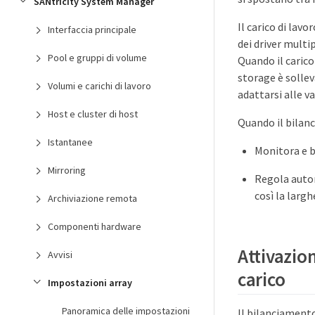
SANtricity System Manager
Il carico di lav
Interfaccia principale
dei driver mult
Pool e gruppi di volume
Quando il carico
storage è solle
Volumi e carichi di lavoro
adattarsi alle va
Host e cluster di host
Quando il bilanc
Istantanee
Monitora e b
Mirroring
Regola auto
così la largh
Archiviazione remota
Componenti hardware
Attivazio
Avvisi
carico
Impostazioni array
Panoramica delle impostazioni
Il bilanciamento