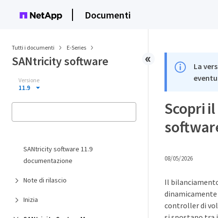
Documenti
Tutti i documenti
E-Series
SANtricity software
La vers
eventua
Versione
11.9
Scopri i
softwar
SANtricity software 11.9
08/05/2026
documentazione
Note di rilascio
Il bilanciament
dinamicamente a
Inizia
controller di vo
si spostano tra i