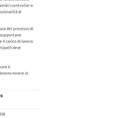
ambi i controller e
nzionalità di
sa del processo di
n supportano
il carico di lavoro.
ltipath deve
ire il
devono essere in
th
DSM