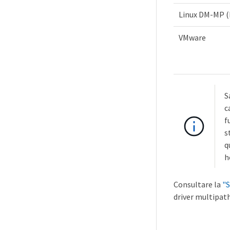
Linux DM-MP (K
VMware
S
c
f
s
q
h
Consultare la
"S
driver multipath 