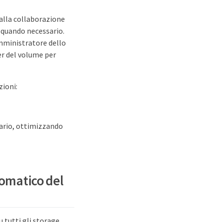
 alla collaborazione
 quando necessario.
amministratore dello
er del volume per
zioni:
ario, ottimizzando
tomatico del
 tutti gli storage