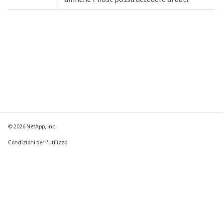
© 2026 NetApp, Inc.
Condizioni per l'utilizzo
Direttiva sulla privacy
Direttiva sui cookie
Impostazioni cookie
Invia feedback su questa pagina