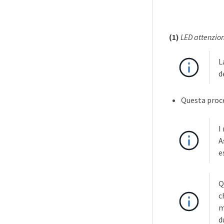
(1)
LED attenzio
L
d
Questa proce
I
A
e
Q
c
m
d