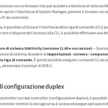
gestione con un browser che può accedere a Gestione di sistema SAN
Per aprire l'interfaccia di System Manager, puntare il browser sul 
o IP del controller.
a, è possibile utilizzare l'interfaccia della riga di comando (CLI) p
 non si dispone dell'accesso alla CLI, è possibile effettuare una de
re di sistema SANtricity (versione 11.60 e successive)
— Scarica 
estore di sistema. Accedere al
Impostazioni
›
sistema
›
component
cia riga di comando
. È quindi possibile eseguire i comandi CLI da
, ad esempio il prompt di DOS C:.
 di configurazione duplex
 controller con due controller (configurazione duplex), è possibile
ontroller mentre lo storage array è acceso ed esegue operazioni di