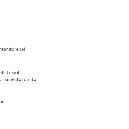
ntenitore del
lati. Se il
ggiornamento fornito
he.