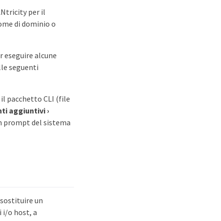
tricity per il
nome di dominio o
er eseguire alcune
lle seguenti
il pacchetto CLI (file
i aggiuntivi
›
 un prompt del sistema
 sostituire un
 i/o host, a