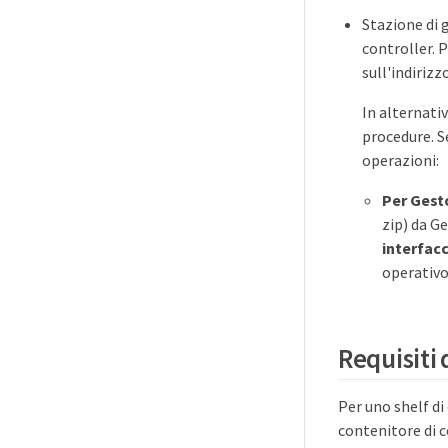
Stazione di 
controller. 
sull'indirizz
In alternativ
procedure. Se
operazioni:
Per Gesto
zip) da G
interfac
operativo
Requisiti
Per uno shelf di
contenitore di c