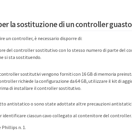
per la sostituzione di un controller guasto
ire un controller, è necessario disporre di:
re del controller sostitutivo con lo stesso numero di parte del co
he si sta sostituendo.
 controller sostitutivi vengono forniti con 16 GB di memoria preinstal
ontroller richiede la configurazione da 64 GB, utilizzare il kit di a
rima di installare il controller sostitutivo.
tto antistatico o sono state adottate altre precauzioni antistatic
r identificare ciascun cavo collegato al contenitore del controller.
 Phillips n. 1.