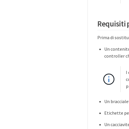
Requisiti 
Prima di sostitu
Un contenito
controller c
I
c
p
Un bracciale
Etichette pe
Un cacciavite