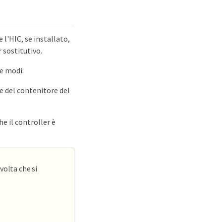
 l'HIC, se installato,
 sostitutivo.
ue modi:
ne del contenitore del
e il controller è
volta che si