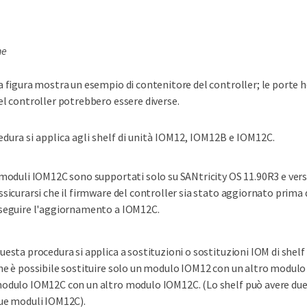
ne
a figura mostra un esempio di contenitore del controller; le porte 
el controller potrebbero essere diverse.
dura si applica agli shelf di unità IOM12, IOM12B e IOM12C.
 moduli IOM12C sono supportati solo su SANtricity OS 11.90R3 e versi
ssicurarsi che il firmware del controller sia stato aggiornato prima d
seguire l'aggiornamento a IOM12C.
uesta procedura si applica a sostituzioni o sostituzioni IOM di shelf s
he è possibile sostituire solo un modulo IOM12 con un altro modul
odulo IOM12C con un altro modulo IOM12C. (Lo shelf può avere du
ue moduli IOM12C).