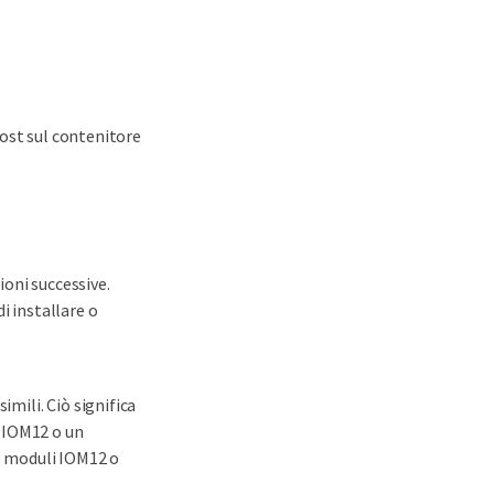
host sul contenitore
oni successive.
i installare o
imili. Ciò significa
o IOM12 o un
e moduli IOM12 o