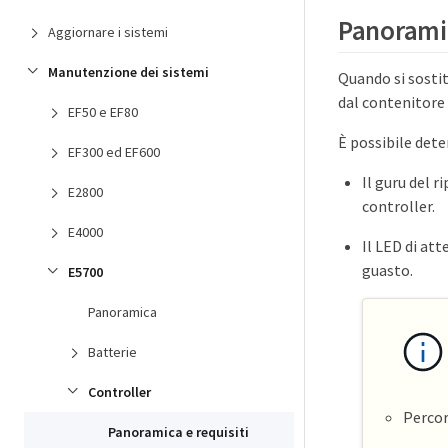
Panoramic
Aggiornare i sistemi
Manutenzione dei sistemi
Quando si sostit
dal contenitore 
EF50 e EF80
È possibile dete
EF300 ed EF600
Il guru del r
E2800
controller.
E4000
Il LED di att
guasto.
E5700
Panoramica
Batterie
Controller
Percor
Panoramica e requisiti