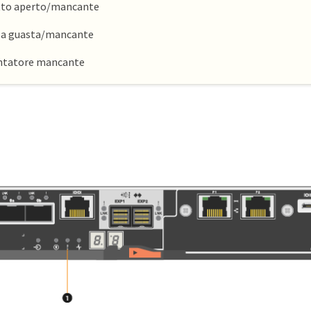
tto aperto/mancante
la guasta/mancante
ntatore mancante