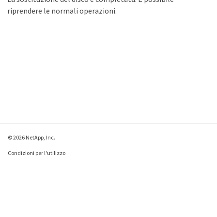
riprendere le normali operazioni.
© 2026 NetApp, Inc.
Condizioni per l'utilizzo
Direttiva sulla privacy
Direttiva sui cookie
Impostazioni cookie