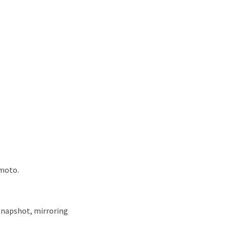
emoto.
 Snapshot, mirroring