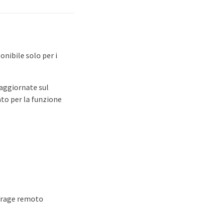
onibile solo per i
aggiornate sul
ato per la funzione
torage remoto