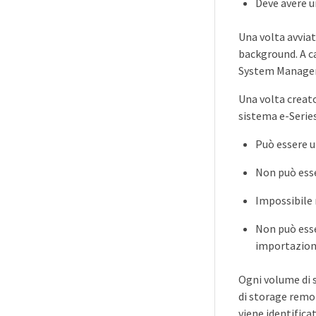
Deve avere u
Una volta avviat
background. A ca
System Manager 
Una volta creat
sistema e-Series
Può essere u
Non può esse
Impossibile 
Non può esse
importazion
Ogni volume di 
di storage remo
viene identific