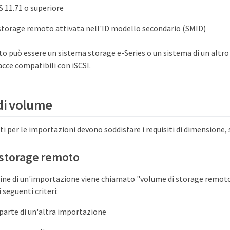
S 11.71 o superiore
storage remoto attivata nell'ID modello secondario (SMID)
o può essere un sistema storage e-Series o un sistema di un altro
acce compatibili con iSCSI.
 di volume
ti per le importazioni devono soddisfare i requisiti di dimensione, st
 storage remoto
igine di un'importazione viene chiamato "volume di storage remot
 seguenti criteri:
parte di un'altra importazione