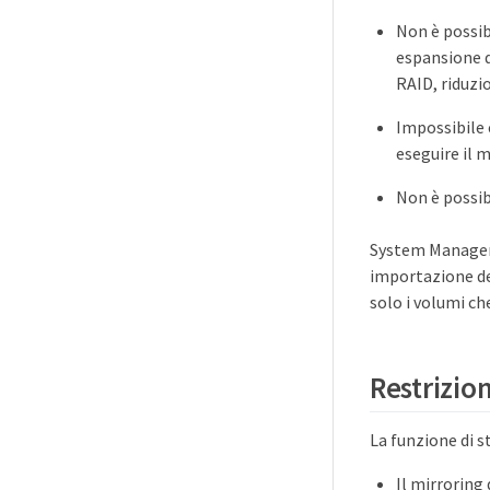
Non è possib
espansione d
RAID, riduzi
Impossibile 
eseguire il 
Non è possib
System Manager 
importazione de
solo i volumi che
Restrizion
La funzione di s
Il mirroring 