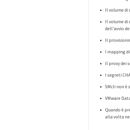
Il volume di
Il volume di
dell'avvio d
Il provision
I mapping di
Il proxy dei
I segreti CH
SMcli non è 
VMware Data
Quando è pre
alla volta n