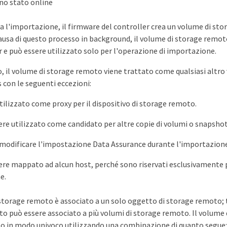
no stato online
a l'importazione, il firmware del controller crea un volume di st
usa di questo processo in background, il volume di storage remoto
e può essere utilizzato solo per l'operazione di importazione.
o, il volume di storage remoto viene trattato come qualsiasi altro
 con le seguenti eccezioni:
tilizzato come proxy per il dispositivo di storage remoto.
re utilizzato come candidato per altre copie di volumi o snapshot
modificare l'impostazione Data Assurance durante l'importazione
re mappato ad alcun host, perché sono riservati esclusivamente p
e.
storage remoto è associato a un solo oggetto di storage remoto; 
to può essere associato a più volumi di storage remoto. Il volume
ato in modo univoco utilizzando una combinazione di quanto segue: