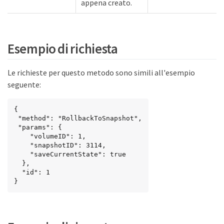
appena creato.
Esempio di richiesta
Le richieste per questo metodo sono simili all'esempio
seguente:
{

 "method": "RollbackToSnapshot",

 "params": {

    "volumeID": 1,

    "snapshotID": 3114,

    "saveCurrentState": true

  },

  "id": 1

}