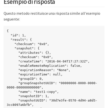
Esempio di risposta
Questo metodo restituisce una risposta simile all'esempio
seguente:
{

  "id": 1,

  "result": {

    "checksum": "0x0",

    "snapshot": {

      "attributes": {},

      "checksum": "0x0",

      "createTime": "2016-04-04T17:27:32Z",

      "enableRemoteReplication": false,

      "expirationReason": "None",

      "expirationTime": null,

      "groupID": 0,

      "groupSnapshotUUID": "00000000-0000-0000-
0000-000000000000",

      "name": "test1-copy",

      "snapshotID": 1,

      "snapshotUUID": "30d7e3fe-0570-4d94-a8d5-
3cc8097a6bfb",
