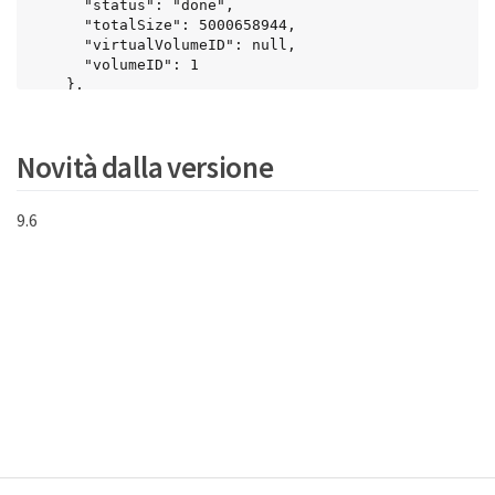
      "status": "done",

      "totalSize": 5000658944,

      "virtualVolumeID": null,

      "volumeID": 1

    },

    "snapshotID": 1

  }

}
Novità dalla versione
9.6