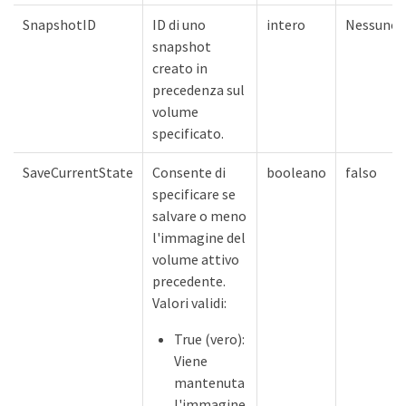
SnapshotID
ID di uno
intero
Nessuno
snapshot
creato in
precedenza sul
volume
specificato.
SaveCurrentState
Consente di
booleano
falso
specificare se
salvare o meno
l'immagine del
volume attivo
precedente.
Valori validi:
True (vero):
Viene
mantenuta
l'immagine