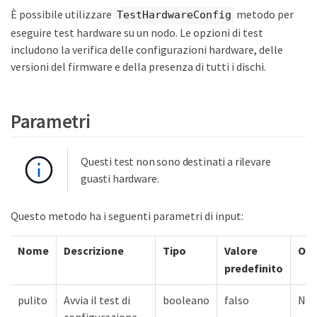
È possibile utilizzare
metodo per
TestHardwareConfig
eseguire test hardware su un nodo. Le opzioni di test
includono la verifica delle configurazioni hardware, delle
versioni del firmware e della presenza di tutti i dischi.
Parametri
Questi test non sono destinati a rilevare
guasti hardware.
Questo metodo ha i seguenti parametri di input:
Nome
Descrizione
Tipo
Valore
Obb
predefinito
pulito
Avvia il test di
booleano
falso
No