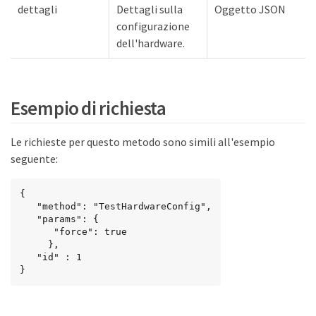
dettagli
Dettagli sulla
Oggetto JSON
configurazione
dell'hardware.
Esempio di richiesta
Le richieste per questo metodo sono simili all'esempio
seguente:
{

   "method": "TestHardwareConfig",

   "params": {

      "force": true

     },

   "id" : 1

}