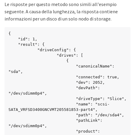
Le risposte per questo metodo sono simili all'esempio
seguente. A causa della lunghezza, la risposta contiene
informazioni per un disco di un solo nodo di storage.
{

	"id": 1,

	"result": {

			"driveConfig": {

					"drives": [

						{

							"canonicalName": 
"sda",

							"connected": true,

							"dev": 2052,

							"devPath": 
"/dev/sdimm0p4",

							"driveType": "Slice",

							"name": "scsi-
SATA_VRFSD3400GNCVMT205581853-part4",

							"path": "/dev/sda4",

							"pathLink": 
"/dev/sdimm0p4",

							"product": 