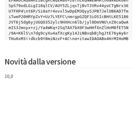
EFAAOCAQ8AMIIBCgKCAQEA8U+28fnLKQNWEWMR\n6akeDKueh
SpS79odLGigI18qlCV/AUY5ZLjqsTjBvTJVRv44yoCTgNrx36
U7FHP4\nt6P/Si0aYr4ovxl5wDpEM3Qyy5JPB7JelOB6AD7fm
iTweP20HRYpZvY+Uz7LYEFC\nmrgpGZQF3iOSIcBHtLKE5186
JVT6j5dg6yjUGQO352ylc9HXHcn6lb/jyl0DmVNU\nZ0caQwA
mIS3Jmoyx+zj/Ya4WKq+2SqTAX7bX0F3wHHfXnZlHnM8fET5N
/9A+K6lS\n7dg9cyXu4afXcgKy14JiNBvqbBjhgJtE76yAy6r
THu0xM3jjdkcb9Y8miNzxF+AC\nq+itawIDAQABo4HrMIHoMB
0GA1UdDgQWBBRvvBRPno5S34zGRhrnDJyTsdnEbTCB\nuAYDV
R0jBIGwMIGtgBRvvBRPno5S34zGRhrnDJyTsdnEbaGBiaSBhj
CBgzELMAkG\nA1UEBhMCVVMxCzAJBgNVBAgTAk5WMRUwEwYDV
Novità dalla versione
QQHFAxWZWdhcywgQmFieSExITAf\nBgNVBAoTGFdoYXQgSGFw
cGVucyBpbiBWZWdhcy4uLjEtMCsGCSqGSIb3DQEJARYe\nd2h
hdGhhcHBlbnNAdmVnYXNzdGF5c2luLnZlZ2FzggkAzBsiFZjj
10,0
f/MwDAYDVR0T\nBAUwAwEB/zANBgkqhkiG9w0BAQUFAAOCAQE
AhVND5s71mQPECwVLfiE/ndtIbnpe\nMqo5geQHCHnNlu5RV9
j8aYHp9kW2qCDJ5vueZtZ2L1tC4D7JyfS37l4rRolFpX6N\ni
ebEgAaE5eWvB6zgiAcMRIKqu3DmJ7y3CFGk9dHOlQ+WYnoO/e
IMy0coT26JBl5H\nDEwvdl+DwkxnS1cx1vERv51g1gua6AE3t
Brlov8q1G4zMJboo3YEwMFwxLkxAFXR\nHgMoPDym099kvc84
B1k7HkDGHpr4tLfVelDJy2zCWIQ5ddbVpyPW2xuE4p4BGx2B\
n7ASOjG+DzUxzwaUI6Jzvs3Xq5Jx8ZAjJDgl0QoQDWNDoTeRB
sz80nwiouA==\n-----END CERTIFICATE-----\n",

        "details": {

            "issuer": 