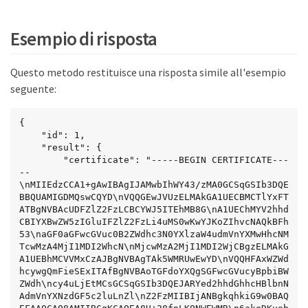
Esempio di risposta
Questo metodo restituisce una risposta simile all'esempio
seguente:
{

    "id": 1,

    "result": {

        "certificate": "-----BEGIN CERTIFICATE---
--
\nMIIEdzCCA1+gAwIBAgIJAMwbIhWY43/zMA0GCSqGSIb3DQE
BBQUAMIGDMQswCQYD\nVQQGEwJVUzELMAkGA1UECBMCTlYxFT
ATBgNVBAcUDFZlZ2FzLCBCYWJ5ITEhMB8G\nA1UEChMYV2hhd
CBIYXBwZW5zIGluIFZlZ2FzLi4uMS0wKwYJKoZIhvcNAQkBFh
53\naGF0aGFwcGVuc0B2ZWdhc3N0YXlzaW4udmVnYXMwHhcNM
TcwMzA4MjI1MDI2WhcN\nMjcwMzA2MjI1MDI2WjCBgzELMAkG
A1UEBhMCVVMxCzAJBgNVBAgTAk5WMRUwEwYD\nVQQHFAxWZWd
hcywgQmFieSExITAfBgNVBAoTGFdoYXQgSGFwcGVucyBpbiBW
ZWdh\ncy4uLjEtMCsGCSqGSIb3DQEJARYed2hhdGhhcHBlbnN
AdmVnYXNzdGF5c2luLnZl\nZ2FzMIIBIjANBgkqhkiG9w0BAQ