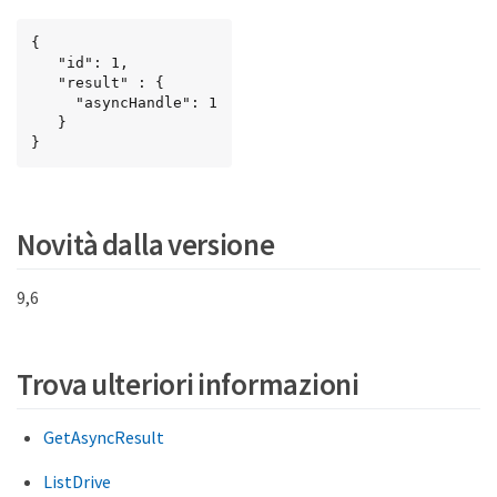
{

   "id": 1,

   "result" : {

     "asyncHandle": 1

   }

}
Novità dalla versione
9,6
Trova ulteriori informazioni
GetAsyncResult
ListDrive