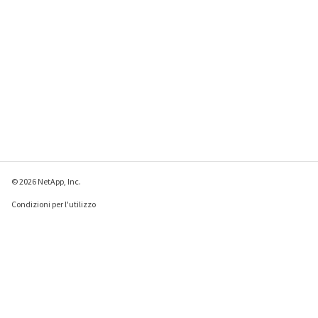
© 2026 NetApp, Inc.
Condizioni per l'utilizzo
Direttiva sulla privacy
Direttiva sui cookie
Impostazioni cookie
Invia feedback su questa pagina