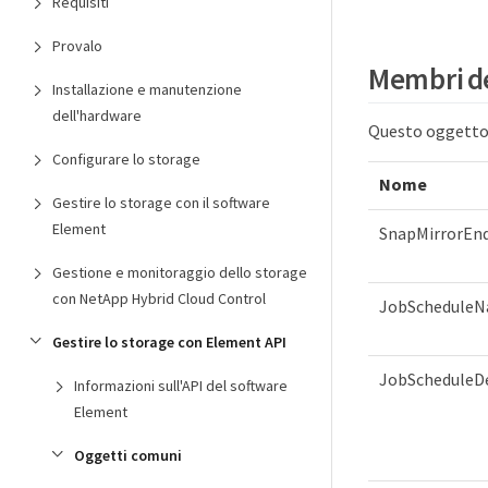
Requisiti
Provalo
Membri de
Installazione e manutenzione
dell'hardware
Questo oggetto 
Configurare lo storage
Nome
Gestire lo storage con il software
Element
SnapMirrorEn
Gestione e monitoraggio dello storage
con NetApp Hybrid Cloud Control
JobSchedule
Gestire lo storage con Element API
JobScheduleDe
Informazioni sull'API del software
Element
Oggetti comuni