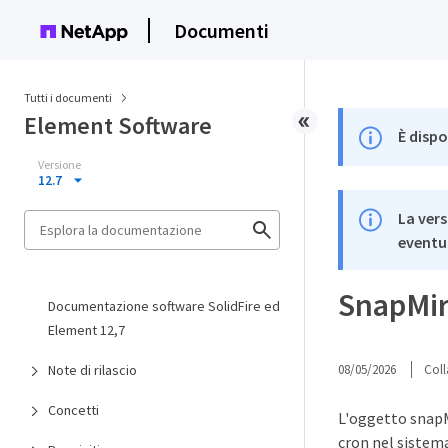
Documenti
Tutti i documenti
Element Software
È dispo
Versione
12.7
La vers
eventua
SnapMir
Documentazione software SolidFire ed
Element 12,7
Note di rilascio
08/05/2026
Coll
Concetti
L'oggetto snapM
cron nel sistem