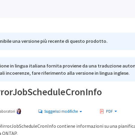
nibile una versione più recente di questo prodotto.
ione in lingua italiana fornita proviene da una traduzione auto
li incoerenze, fare riferimento alla versione in lingua inglese.
rorJobScheduleCronInfo
aboratori
Suggerisci modifiche
PDF
irrorJobScheduleCronInfo contiene informazioni su una pianific
a ONTAP.