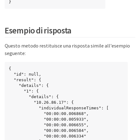
}
Esempio di risposta
Questo metodo restituisce una risposta simile all'esempio
seguente:
{

  "id": null,

  "result": {

    "details": {

      "1": {

        "details": {

          "10.26.86.17": {

            "individualResponseTimes": [

              "00:00:00.006868",

              "00:00:00.005933",

              "00:00:00.006655",

              "00:00:00.006584",

              "00:00:00.006334"
