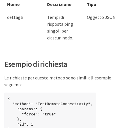
Nome
Descrizione
Tipo
dettagli
Tempi di
Oggetto JSON
risposta ping
singoli per
ciascun nodo.
Esempio di richiesta
Le richieste per questo metodo sono simili all'esempio
seguente:
{

  "method": "TestRemoteConnectivity",

    "params": {

      "force": "true"

    },

    "id": 1
