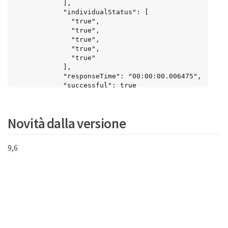
            ],

            "individualStatus": [

              "true",

              "true",

              "true",

              "true",

              "true"

            ],

            "responseTime": "00:00:00.006475",

            "successful": true

          },

          "10.26.86.18": {

            "individualResponseTimes": [

Novità dalla versione
              "00:00:00.006201",

              "00:00:00.006187",

              "00:00:00.005990",

9,6
              "00:00:00.006029",

              "00:00:00.005917"

            ],

            "individualStatus": [

              "true",

              "true",

              "true",

              "true",

              "true"
