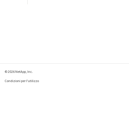
© 2026 NetApp, Inc.
Condizioni per l'utilizzo
Direttiva sulla privacy
Direttiva sui cookie
Impostazioni cookie
Invia feedback su questa pagina