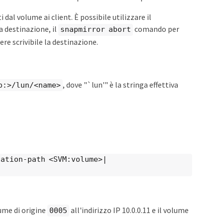
 dal volume ai client. È possibile utilizzare il
a destinazione, il
comando per
snapmirror abort
e scrivibile la destinazione.
, dove "`lun'" è la stringa effettiva
p:>/lun/<name>
nation-path <SVM:volume>|
lume di origine
all'indirizzo IP 10.0.0.11 e il volume
0005