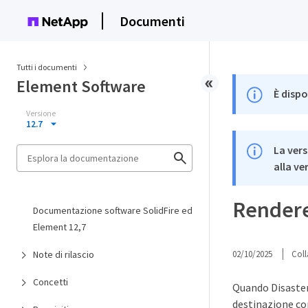
Documenti
Tutti i documenti
Element Software
È dispo
Versione
12.7
La vers
alla ve
Rendere 
Documentazione software SolidFire ed
Element 12,7
Note di rilascio
02/10/2025
Coll
Concetti
Quando Disaster 
destinazione con