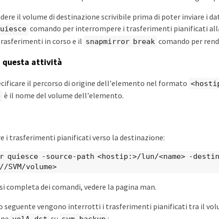
ere il volume di destinazione scrivibile prima di poter inviare i dati
comando per interrompere i trasferimenti pianificati all
quiesce
rasferimenti in corso e il
comando per render
snapmirror break
i questa attività
cificare il percorso di origine dell'elemento nel formato
<hosti
è il nome del volume dell'elemento.
e
 i trasferimenti pianificati verso la destinazione:
r quiesce -source-path <hostip:>/lun/<name> -desti
//SVM/volume>
ssi completa dei comandi, vedere la pagina man.
 seguente vengono interrotti i trasferimenti pianificati tra il vo
one
su
: