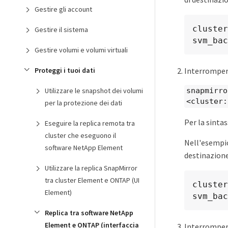
Gestire gli account
cluster
Gestire il sistema
svm_bac
Gestire volumi e volumi virtuali
Interrompere
Proteggi i tuoi dati
Utilizzare le snapshot dei volumi
snapmirro
<cluster:
per la protezione dei dati
Per la sinta
Eseguire la replica remota tra
cluster che eseguono il
Nell'esempio
software NetApp Element
destinazion
Utilizzare la replica SnapMirror
tra cluster Element e ONTAP (UI
cluster
Element)
svm_bac
Replica tra software NetApp
Element e ONTAP (interfaccia
Interrompere