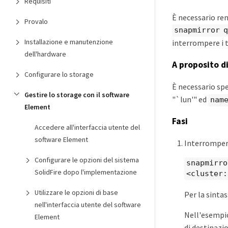
Requisiti
È necessario rend
Provalo
snapmirror 
Installazione e manutenzione
interrompere i t
dell'hardware
A proposito d
Configurare lo storage
È necessario spe
Gestire lo storage con il software
"`lun'" ed
nam
Element
Fasi
Accedere all'interfaccia utente del
software Element
Interrompere
Configurare le opzioni del sistema
snapmirro
SolidFire dopo l'implementazione
<cluster:
Utilizzare le opzioni di base
Per la sinta
nell'interfaccia utente del software
Nell'esempio
Element
di destinazi